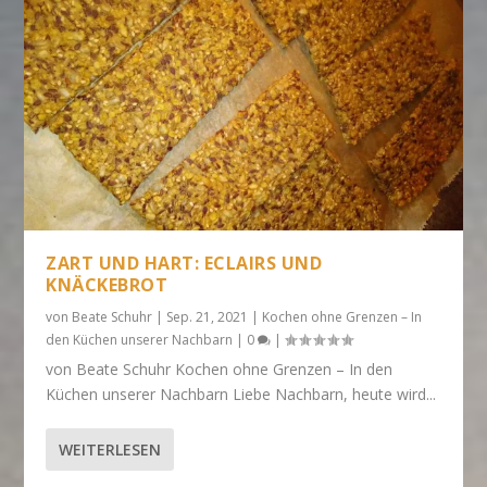
ZART UND HART: ECLAIRS UND
KNÄCKEBROT
von
Beate Schuhr
|
Sep. 21, 2021
|
Kochen ohne Grenzen – In
den Küchen unserer Nachbarn
|
0
|
von Beate Schuhr Kochen ohne Grenzen – In den
Küchen unserer Nachbarn Liebe Nachbarn, heute wird...
WEITERLESEN