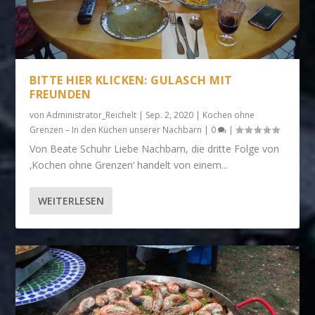
BITTE HIER KLICKEN: GULASCH MIT
FREUNDEN
von
Administrator_Reichelt
|
Sep. 2, 2020
|
Kochen ohne
Grenzen – In den Küchen unserer Nachbarn
|
0
|
Von Beate Schuhr Liebe Nachbarn, die dritte Folge von
‚Kochen ohne Grenzen‘ handelt von einem...
WEITERLESEN