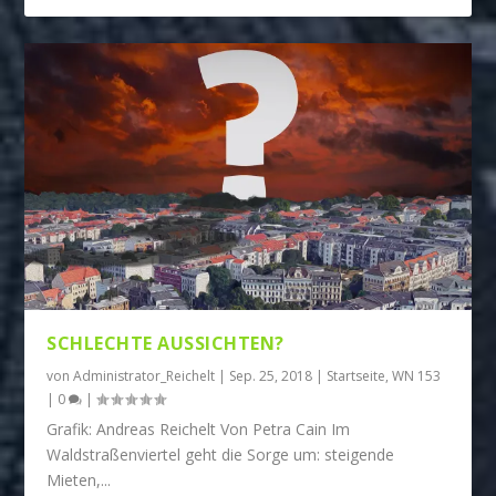
SCHLECHTE AUSSICHTEN?
von
Administrator_Reichelt
|
Sep. 25, 2018
|
Startseite
,
WN 153
|
0
|
Grafik: Andreas Reichelt Von Petra Cain Im
Waldstraßenviertel geht die Sorge um: steigende
Mieten,...