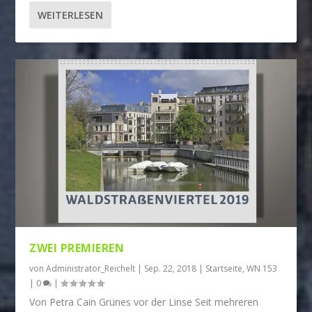
WEITERLESEN
ZWEI PREMIEREN
von
Administrator_Reichelt
|
Sep. 22, 2018
|
Startseite
,
WN 153
|
0
|
Von Petra Cain Grünes vor der Linse Seit mehreren