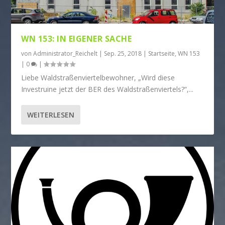
WN 153: IN EIGENER SACHE
von
Administrator_Reichelt
|
Sep. 25, 2018
|
Startseite
,
WN 153
|
0
|
Liebe Waldstraßenviertelbewohner, „Wird diese
Investruine jetzt der BER des Waldstraßenviertels?“,...
WEITERLESEN