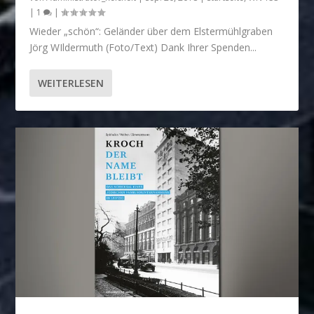
|
1
|
Wieder „schön“: Geländer über dem Elstermühlgraben
Jörg WIldermuth (Foto/Text) Dank Ihrer Spenden...
WEITERLESEN