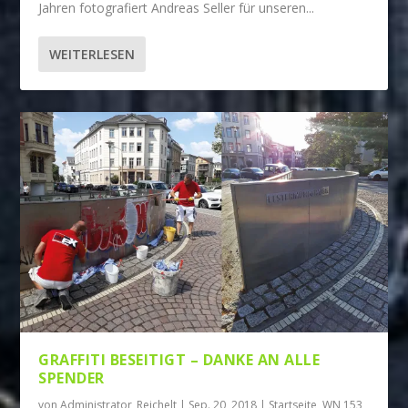
Jahren fotografiert Andreas Seller für unseren...
WEITERLESEN
GRAFFITI BESEITIGT – DANKE AN ALLE
SPENDER
von
Administrator_Reichelt
|
Sep. 20, 2018
|
Startseite
,
WN 153