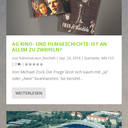
AG KINO- UND FILMGESCHICHTE: IST AN
ALLEM ZU ZWEIFELN?
von
Administrator_Reichelt
|
Sep. 23, 2018
|
Startseite
,
WN 153
|
0
|
Von Michael Zock Die Frage lässt sich kaum mit „Ja“
oder „Nein“ beantworten. Sie berührt...
WEITERLESEN