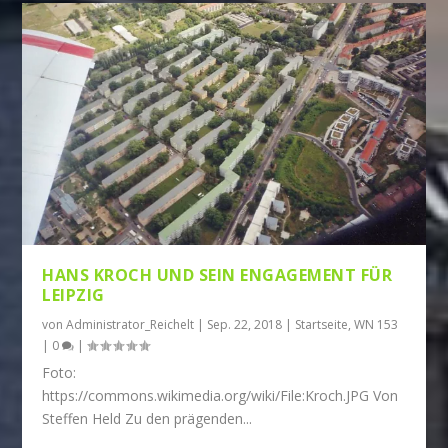
HANS KROCH UND SEIN ENGAGEMENT FÜR
LEIPZIG
von
Administrator_Reichelt
|
Sep. 22, 2018
|
Startseite
,
WN 153
|
0
|
Foto:
https://commons.wikimedia.org/wiki/File:Kroch.JPG Von
Steffen Held Zu den prägenden...