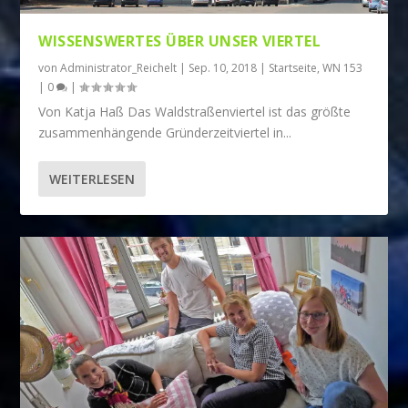
WISSENSWERTES ÜBER UNSER VIERTEL
von
Administrator_Reichelt
|
Sep. 10, 2018
|
Startseite
,
WN 153
|
0
|
Von Katja Haß Das Waldstraßenviertel ist das größte
zusammenhängende Grün­derzeitviertel in...
WEITERLESEN