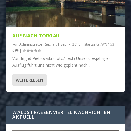
AUF NACH TORGAU
von
Administrator_Reichelt
|
Sep. 7, 2018
|
Startseite
,
WN 153
|
0
|
Von Ingrid Pietrowski (Foto/Text) Unser diesjähriger
Ausflug führt uns nicht wie geplant nach...
WEITERLESEN
WALDSTRASSENVIERTEL NACHRICHTEN A
KTUELL