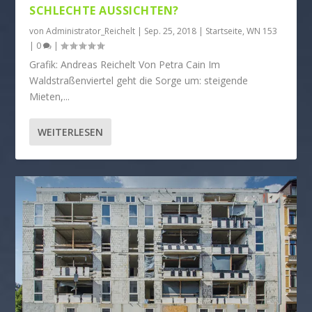
SCHLECHTE AUSSICHTEN?
von
Administrator_Reichelt
|
Sep. 25, 2018
|
Startseite
,
WN 153
|
0
|
Grafik: Andreas Reichelt Von Petra Cain Im
Waldstraßenviertel geht die Sorge um: steigende
Mieten,...
WEITERLESEN