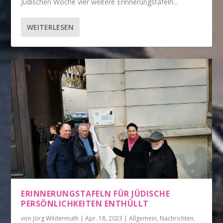
Jüdischen Woche vier weitere Erinnerungstafeln...
WEITERLESEN
ERINNERUNGSTAFELN FÜR JÜDISCHE
PERSÖNLICHKEITEN ENTHÜLLT
von
Jörg Wildermuth
|
Apr. 18, 2023
|
Allgemein
,
Nachrichten
,