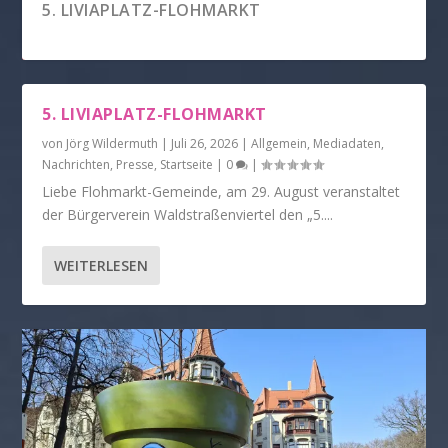
5. LIVIAPLATZ-FLOHMARKT
5. LIVIAPLATZ-FLOHMARKT
von
Jörg Wildermuth
|
Juli 26, 2026
|
Allgemein
,
Mediadaten
,
Nachrichten
,
Presse
,
Startseite
|
0
|
Liebe Flohmarkt-Gemeinde, am 29. August veranstaltet
der Bürgerverein Waldstraßenviertel den „5....
WEITERLESEN
GROSSE ZUSTIMMUNG ZUM V
ERKEHRSBERUHIGTEN LIVIAPLATZ...