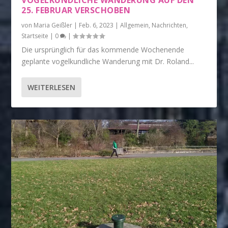
VOGELKUNDLICHE WANDERUNG AUF DEN
25. FEBRUAR VERSCHOBEN
von
Maria Geißler
|
Feb. 6, 2023
|
Allgemein
,
Nachrichten
,
Startseite
|
0
|
Die ursprünglich für das kommende Wochenende
geplante vogelkundliche Wanderung mit Dr. Roland...
WEITERLESEN