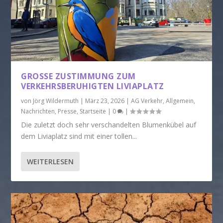
GROSSE ZUSTIMMUNG ZUM V
ERKEHRSBERUHIGTEN LIVIAPLATZ
von
Jörg Wildermuth
|
März 23, 2026
|
AG Verkehr
,
Allgemein
,
Nachrichten
,
Presse
,
Startseite
|
0
|
Die zuletzt doch sehr verschandelten Blumenkübel auf
dem Liviaplatz sind mit einer tollen...
WEITERLESEN