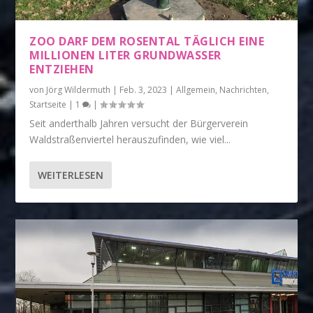
ZOO DARF DEM ROSENTAL TÄGLICH EINE
MILLIONEN LITER GRUNDWASSER
ENTZIEHEN
von
Jörg Wildermuth
|
Feb. 3, 2023
|
Allgemein
,
Nachrichten
,
Startseite
|
1
|
Seit anderthalb Jahren versucht der Bürgerverein
Waldstraßenviertel herauszufinden, wie viel...
WEITERLESEN