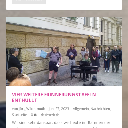
VIER WEITERE ERINNERUNGSTAFELN
ENTHÜLLT
von
Jörg Wildermuth
|
Juni 27, 2023
|
Allgemein
,
Nachrichten
,
Startseite
|
0
|
Wir sind sehr dankbar, dass wir heute im Rahmen der