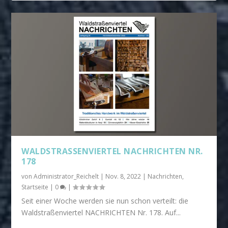
WALDSTRASSENVIERTEL NACHRICHTEN NR. 1
78
von
Administrator_Reichelt
|
Nov. 8, 2022
|
Nachrichten
,
Startseite
|
0
|
Seit einer Woche werden sie nun schon verteilt: die
Waldstraßenviertel NACHRICHTEN Nr. 178. Auf...