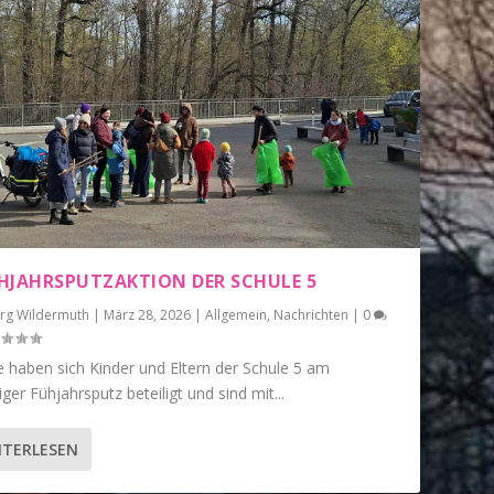
HJAHRSPUTZAKTION DER SCHULE 5
örg Wildermuth
|
März 28, 2026
|
Allgemein
,
Nachrichten
|
0
 haben sich Kinder und Eltern der Schule 5 am
iger Fühjahrsputz beteiligt und sind mit...
ITERLESEN