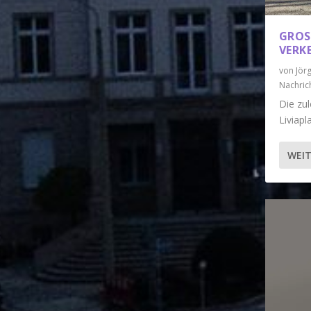
GROS
ERKE
von
Jör
Nachric
Die zu
Liviapla
WEIT