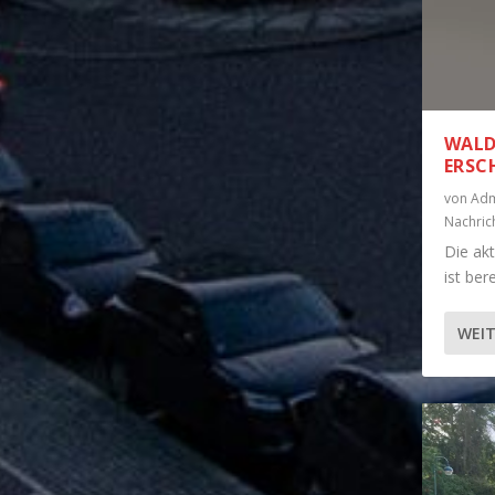
WALD
RSCH
von
Adm
Nachric
Die ak
ist ber
WEIT