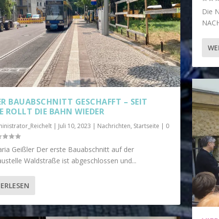
Die 
NACHR
WE
ER BAUABSCHNITT GESCHAFFT – SEIT
E ROLLT DIE BAHN WIEDER
inistrator_Reichelt
|
Juli 10, 2023
|
Nachrichten
,
Startseite
|
0
ria Geißler Der erste Bauabschnitt auf der
ustelle Waldstraße ist abgeschlossen und...
ERLESEN