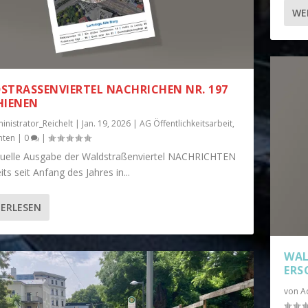
WE
STRASSENVIERTEL NACHRICHEN NR. 197 E
IENEN
inistrator_Reichelt
|
Jan. 19, 2026
|
AG Öffentlichkeitsarbeit
,
hten
|
0
|
tuelle Ausgabe der Waldstraßenviertel NACHRICHTEN
eits seit Anfang des Jahres in...
ERLESEN
WAL
RSC
von
A