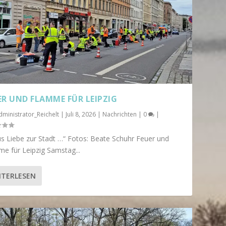
ER UND FLAMME FÜR LEIPZIG
dministrator_Reichelt
|
Juli 8, 2026
|
Nachrichten
|
0
|
s Liebe zur Stadt …“ Fotos: Beate Schuhr Feuer und
e für Leipzig Samstag...
 LIVIAPLATZ...
ITERLESEN
resse
,
Startseite
|
0
|