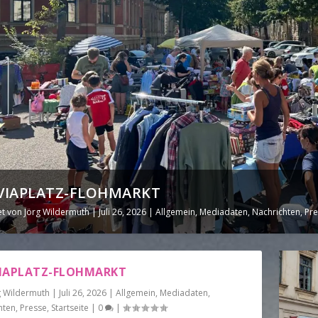
LIVIAPLATZ-FLOHMARKT
et von
Jörg Wildermuth
|
Juli 26, 2026
|
Allgemein
,
Mediadaten
,
Nachrichten
,
Pre
IVIAPLATZ-FLOHMARKT
g Wildermuth
|
Juli 26, 2026
|
Allgemein
,
Mediadaten
,
hten
,
Presse
,
Startseite
|
0
|