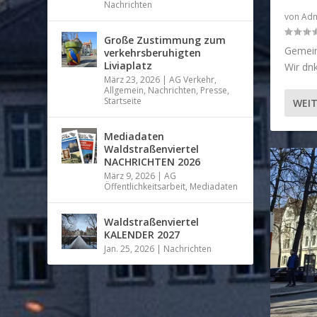
Nachrichten
von
Adm
Große Zustimmung zum
Gemeins
verkehrsberuhigten
Liviaplatz
Wir dnk
März 23, 2026
|
AG Verkehr
,
Allgemein
,
Nachrichten
,
Presse
,
Startseite
WEIT
Mediadaten
Waldstraßenviertel
NACHRICHTEN 2026
März 9, 2026
|
AG
Öffentlichkeitsarbeit
,
Mediadaten
Waldstraßenviertel
KALENDER 2027
Jan. 25, 2026
|
Nachrichten