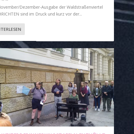
November/Dezember-Ausgabe der Waldstraßenviertel
ICHTEN sind im Druck und kurz vor der...
ITERLESEN