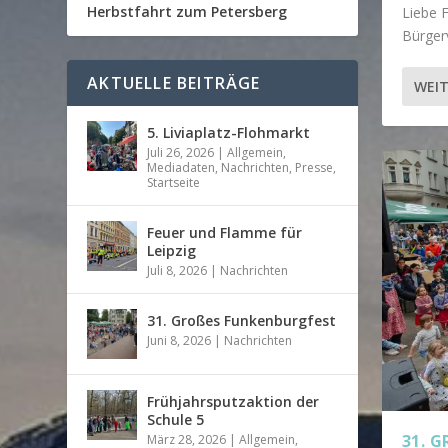
Herbstfahrt zum Petersberg
Liebe 
Bürgerv
AKTUELLE BEITRÄGE
WEIT
5. Liviaplatz-Flohmarkt
Juli 26, 2026
|
Allgemein
,
Mediadaten
,
Nachrichten
,
Presse
,
Startseite
Feuer und Flamme für
Leipzig
Juli 8, 2026
|
Nachrichten
31. Großes Funkenburgfest
Juni 8, 2026
|
Nachrichten
FEU
31.
FRÜ
GRO
WAL
Gepost
Gepost
Gepost
Gepost
Gepost
Frühjahrsputzaktion der
Schule 5
31. 
März 28, 2026
|
Allgemein
,