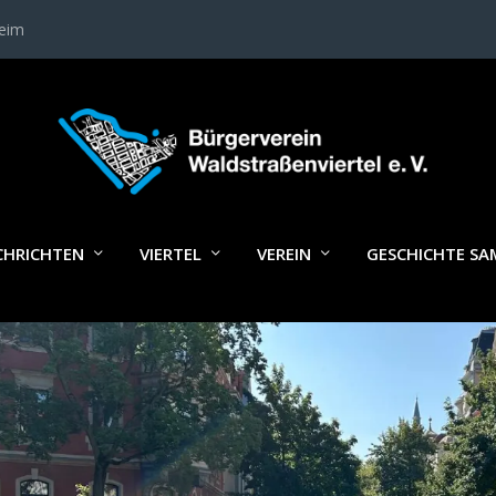
heim
GORIE:
NACHRICHTEN
CHRICHTEN
VIERTEL
VEREIN
GESCHICHTE S