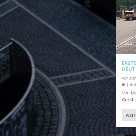
ERST
HEUT
von
Adm
|
Von Ma
Großba
WEIT