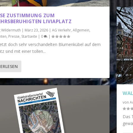
SE ZUSTIMMUNG ZUM V
HRSBERUHIGTEN LIVIAPLATZ
g Wildermuth
|
März 23, 2026
|
AG Verkehr
,
Allgemein
,
hten
,
Presse
,
Startseite
|
0
|
letzt doch sehr verschandelten Blumenkübel auf dem
tz sind mit einer tollen...
ERLESEN
WAL
von
A
Das 
gewäh