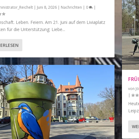
inistrator_Reichelt
|
Juni 8, 2026
|
Nachrichten
|
0
|
chaft. Leben. Feiern. Am 21. Juni auf dem Liviaplatz
en für die Unterstützung: Liebe...
ERLESEN
FRÜ
von
J
|
Heute
Leipz
WE