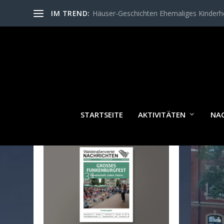
IM TREND:
Häuser-Geschichten Ehemaliges Kinder
KATE
STARTSEITE
AKTIVITÄTEN
NA
WALDSTRASSENVIERTEL N
ACHRICHTEN AKTUELL