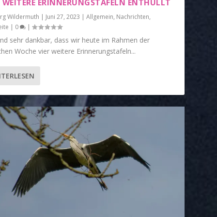
R WEITERE ERINNERUNGSTAFELN ENTHÜLLT
örg Wildermuth
|
Juni 27, 2023
|
Allgemein
,
Nachrichten
,
eite
|
0
|
ind sehr dankbar, dass wir heute im Rahmen der
chen Woche vier weitere Erinnerungstafeln...
ITERLESEN