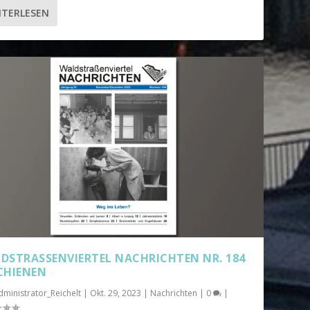
ITERLESEN
DSTRASSENVIERTEL NACHRICHTEN NR. 184 E
HIENEN
dministrator_Reichelt
|
Okt. 29, 2023
|
Nachrichten
|
0
|