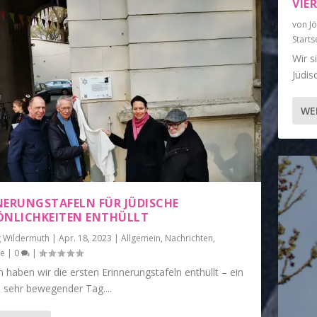
VIE
von
J
Starts
Wir s
Jüdis
WE
NERUNGSTAFELN FÜR JÜDISCHE
ÖNLICHKEITEN ENTHÜLLT
g Wildermuth
|
Apr. 18, 2023
|
Allgemein
,
Nachrichten
,
te
|
0
|
 haben wir die ersten Erinnerungstafeln enthüllt – ein
h sehr bewegender Tag....