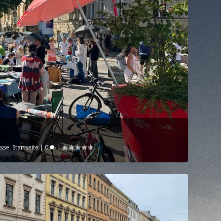
sse
,
Startseite
|
0
|