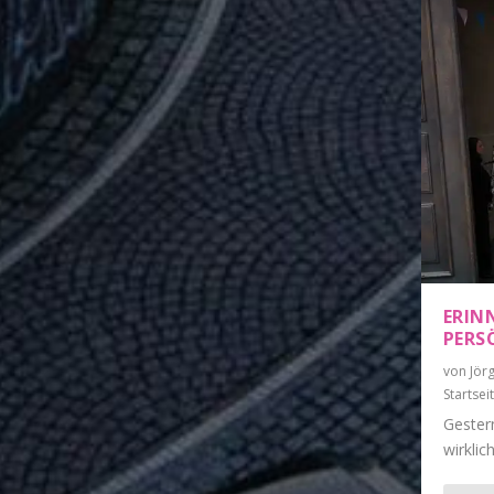
ERIN
PERS
von
Jör
Startsei
Gestern
wirklic