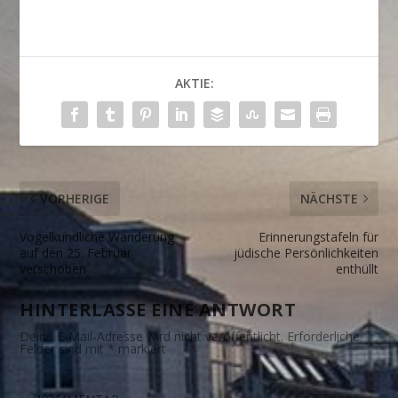
AKTIE:
VORHERIGE
NÄCHSTE
Vogelkundliche Wanderung
Erinnerungstafeln für
auf den 25. Februar
jüdische Persönlichkeiten
verschoben
enthüllt
HINTERLASSE EINE ANTWORT
Deine E-Mail-Adresse wird nicht veröffentlicht.
Erforderliche
Felder sind mit
*
markiert