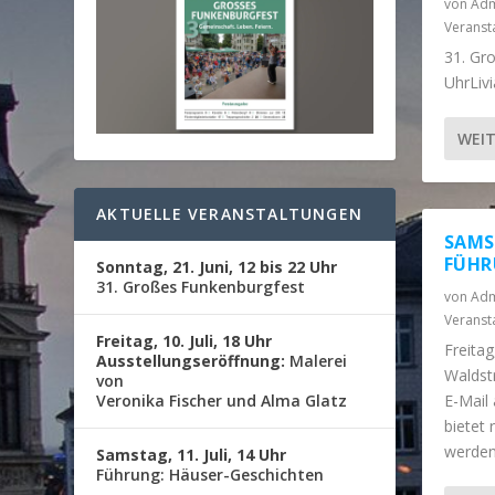
von
Adm
Veranst
31. Gro
UhrLivi
WEIT
AKTUELLE VERANSTALTUNGEN
SAMST
FÜHR
Sonntag, 21. Juni, 12 bis 22 Uhr
31. Großes Funkenburgfest
von
Adm
Veranst
Freitag, 10. Juli, 18 Uhr
Freitag
Ausstellungseröffnung:
Malerei
Waldst
von
Veronika Fischer und Alma Glatz
E-Mail 
bietet
werden.
Samstag, 11. Juli, 14 Uhr
Führung: Häuser-Geschichten