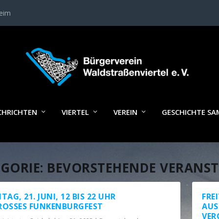
heim
CHRICHTEN
VIERTEL
VEREIN
GESCHICHTE S
GORIE:
BEVORSTEHENDE VERANS
AG, 21. JUNI, 12 BIS 22 UHR
FREI
GROSSES FUNKENBURGFEST
AUS
VER