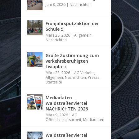
Juni 8, 2026
|
Nachrichten
Frühjahrsputzaktion der
Schule 5
März 28, 2026
|
Allgemein
,
Nachrichten
Große Zustimmung zum
verkehrsberuhigten
Liviaplatz
März 23, 2026
|
AG Verkehr
,
Allgemein
,
Nachrichten
,
Presse
,
Startseite
Mediadaten
Waldstraßenviertel
NACHRICHTEN 2026
März 9, 2026
|
AG
Öffentlichkeitsarbeit
,
Mediadaten
Waldstraßenviertel