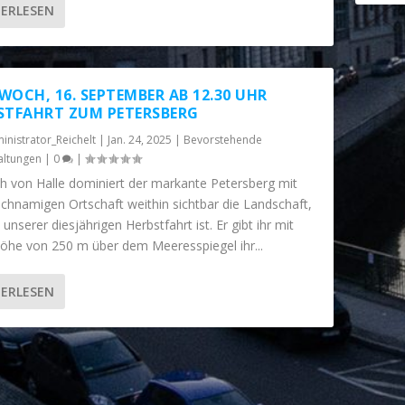
ERLESEN
WOCH, 16. SEPTEMBER AB 12.30 UHR
STFAHRT ZUM PETERSBERG
inistrator_Reichelt
|
Jan. 24, 2025
|
Bevorstehende
altungen
|
0
|
ch von Halle dominiert der markante Petersberg mit
ichnamigen Ortschaft weithin sichtbar die Landschaft,
l unserer diesjährigen Herbstfahrt ist. Er gibt ihr mit
Höhe von 250 m über dem Meeresspiegel ihr...
ERLESEN