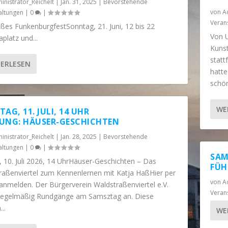
inistrator_Reichelt
|
Jan. 31, 2025
|
Bevorstehende
von
A
altungen
|
0
|
Veran
ßes FunkenburgfestSonntag, 21. Juni, 12 bis 22
Von U
aplatz und...
Kunst
statt
ERLESEN
hatte
schön
WE
AG, 11. JULI, 14 UHR
UNG: HÄUSER-GESCHICHTEN
inistrator_Reichelt
|
Jan. 28, 2025
|
Bevorstehende
altungen
|
0
|
SAM
, 10. Juli 2026, 14 UhrHäuser-Geschichten – Das
FÜH
raßenviertel zum Kennenlernen mit Katja HaßHier per
von
A
anmelden. Der Bürgerverein Waldstraßenviertel e.V.
Veran
 regelmäßig Rundgänge am Samsztag an. Diese
..
WE