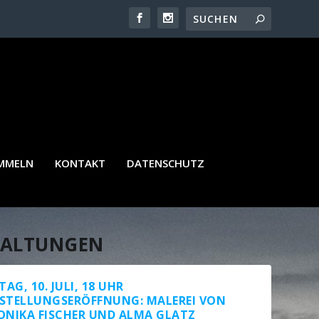
AMMELN
KONTAKT
DATENSCHUTZ
TALTUNGEN
TAG, 10. JULI, 18 UHR
STELLUNGSERÖFFNUNG:
MALEREI VON
ONIKA FISCHER UND ALMA GLATZ