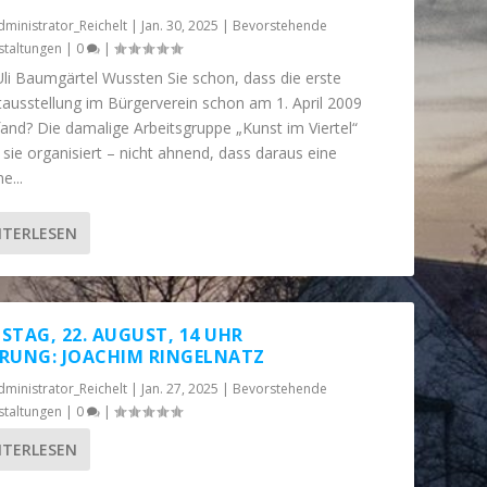
dministrator_Reichelt
|
Jan. 30, 2025
|
Bevorstehende
staltungen
|
0
|
li Baumgärtel Wussten Sie schon, dass die erste
ausstellung im Bürgerverein schon am 1. April 2009
fand? Die damalige Arbeitsgruppe „Kunst im Viertel“
 sie organisiert – nicht ahnend, dass daraus eine
e...
ITERLESEN
STAG, 22. AUGUST, 14 UHR
RUNG: JOACHIM RINGELNATZ
dministrator_Reichelt
|
Jan. 27, 2025
|
Bevorstehende
staltungen
|
0
|
ITERLESEN