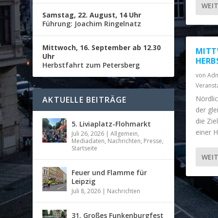
WEIT
Samstag, 22. August, 14 Uhr
Führung: Joachim Ringelnatz
Mittwoch, 16. September ab 12.30
MITT
Uhr
HERB
Herbstfahrt zum Petersberg
von
Adm
Veranst
Nördli
AKTUELLE BEITRÄGE
der gle
die Zie
5. Liviaplatz-Flohmarkt
einer 
Juli 26, 2026
|
Allgemein
,
Mediadaten
,
Nachrichten
,
Presse
,
Startseite
WEIT
Feuer und Flamme für
Leipzig
Juli 8, 2026
|
Nachrichten
31. Großes Funkenburgfest