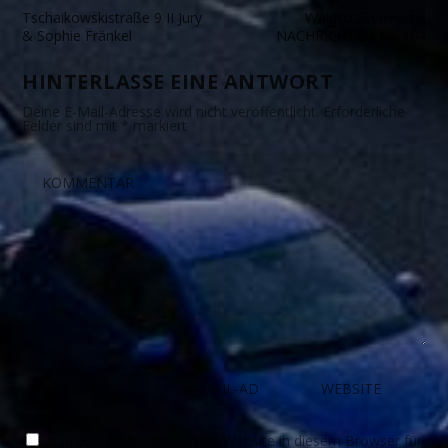
Tschaikowskistraße 9 II Jury
Waldstraßenviertel
& Sophie Fränkel
NACHRICHTEN Nr. 164
HINTERLASSE EINE ANTWORT
Deine E-Mail-Adresse wird nicht veröffentlicht.
Erforderliche
Felder sind mit
*
markiert
Name, E-Mail-Adresse und Website in diesem Browser für