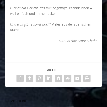
Gibt es ein Gericht, das immer gelingt?
Pfannkuchen –
weil einfach und immer lecker.
Und was gibt ‘s sonst noch
? Vieles aus der spanischen
Küche.
Foto: Archiv Beate Schuhr
AKTIE:
VORHERIGE
NÄCHSTE