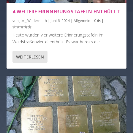
4 WEITERE ERINNERUNGSTAFELN ENTHÜLLT
von
Jörg Wildermuth
|
Juni 6, 2024
|
Allgemein
|
0
|
Heute wurden vier weitere Erinnerungstafeln im
Waldstraßenviertel enthüllt. Es war bereits die...
WEITERLESEN