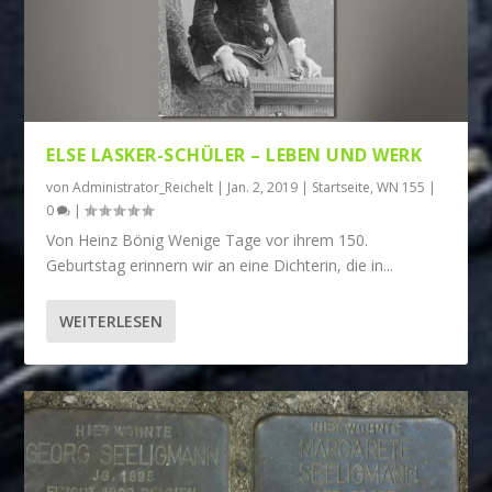
ELSE LASKER-SCHÜLER – LEBEN UND WERK
von
Administrator_Reichelt
|
Jan. 2, 2019
|
Startseite
,
WN 155
|
0
|
Von Heinz Bönig Wenige Tage vor ihrem 150.
Geburtstag erinnern wir an eine Dichterin, die in...
WEITERLESEN