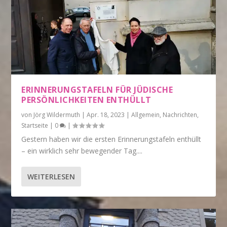
ERINNERUNGSTAFELN FÜR JÜDISCHE
PERSÖNLICHKEITEN ENTHÜLLT
von
Jörg Wildermuth
|
Apr. 18, 2023
|
Allgemein
,
Nachrichten
,
Startseite
|
0
|
Gestern haben wir die ersten Erinnerungstafeln enthüllt
– ein wirklich sehr bewegender Tag....
WEITERLESEN