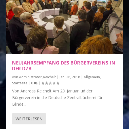
NEUJAHRSEMPFANG DES BÜRGERVEREINS IN
DER DZB
von
Administrator_Reichelt
|
Jan. 28, 2018
|
Allgemein
,
Startseite
|
0
|
Von Andreas Reichelt Am 28. Januar lud der
Bürgerverein in die Deutsche Zentralbücherei für
Blinde...
WEITERLESEN