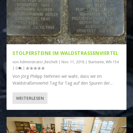
STOLPERSTEINE IM WALDSTRASSENVIERTEL
von
Administrator_Reichelt
|
Nov. 11, 2018
|
Startseite
,
WN 154
|
0
|
Von Jörg Philipp Nehmen wir wahr, dass wir im
Waldstraßenviertel Tag für Tag auf den Spuren der...
WEITERLESEN