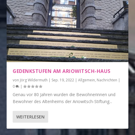
GEDENKSTUFEN AM ARIOWITSCH-HAUS
von
Jörg Wildermuth
|
Sep. 19, 2022
|
Allgemein
,
Nachrichten
|
0
|
Genau vor 80 Jahren wurden die Bewohnerinnen und
Bewohner des Altenheims der Ariowitsch-Stiftung...
WEITERLESEN