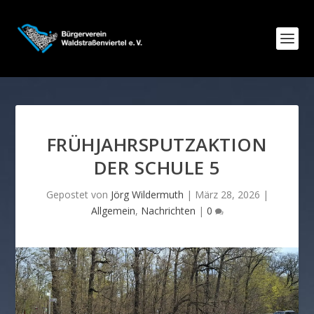
FRÜHJAHRSPUTZAKTION
DER SCHULE 5
Gepostet von
Jörg Wildermuth
|
März 28, 2026
|
Allgemein
,
Nachrichten
|
0