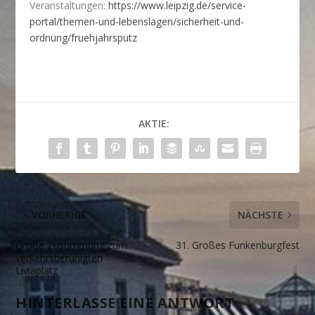
Veranstaltungen:
https://www.leipzig.de/service-
portal/themen-und-lebenslagen/sicherheit-und-
ordnung/fruehjahrsputz
AKTIE:
VORHERIGE
NÄCHSTE
Große Zustimmung zum
31. Großes Funkenburgfest
verkehrsberuhigten
Liviaplatz
HINTERLASSE EINE ANTWORT