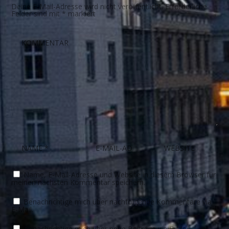
Deine E-Mail-Adresse wird nicht veröffentlicht.
Erforderliche
Felder sind mit
*
markiert
Name, E-Mail-Adresse und Website in diesem Browser für
meinen nächsten Kommentar speichern.
Benachrichtige mich über nachfolgende Kommentare via
E-Mail.
Benachrichtige mich über neue Beiträge via E-Mail.