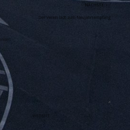
NÄCHSTE
Der Verein lädt zum Neujahrsempfang
rkiert