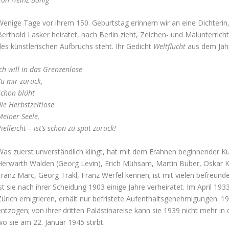
Wenige Tage vor ihrem 150. Geburtstag erinnern wir an eine Dichterin, 
Berthold Lasker heiratet, nach Berlin zieht, Zeichen- und Malunterric
des künstlerischen Aufbruchs steht. Ihr Gedicht
Weltflucht
aus dem Jahr
ch will in das Grenzenlose
u mir zurück,
Schon blüht
ie Herbstzeitlose
einer Seele,
ielleicht – ist’s schon zu spät zurück!
Was zuerst unverständlich klingt, hat mit dem Erahnen beginnender Kuns
Herwarth Walden (Georg Levin), Erich Mühsam, Martin Buber, Oskar K
Franz Marc, Georg Trakl, Franz Werfel kennen; ist mit vielen befreunde
st sie nach ihrer Scheidung 1903 einige Jahre verheiratet. Im April 193
Zürich emigrieren, erhält nur befristete Aufenthaltsgenehmigungen. 19
ntzogen; von ihrer dritten Palästinareise kann sie 1939 nicht mehr in 
wo sie am 22. Januar 1945 stirbt.