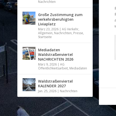
Nachrichten
Große Zustimmung zum
verkehrsberuhigten
Liviaplatz
März 23, 2026
|
AG Verkehr
,
Allgemein
,
Nachrichten
,
Presse
,
Startseite
Mediadaten
Waldstraßenviertel
NACHRICHTEN 2026
März 9, 2026
|
AG
Öffentlichkeitsarbeit
,
Mediadaten
Waldstraßenviertel
KALENDER 2027
Jan. 25, 2026
|
Nachrichten