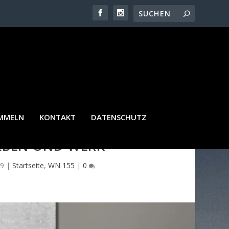
AMMELN
KONTAKT
DATENSCHUTZ
LEBEN UND WERK
19
|
Startseite
,
WN 155
|
0