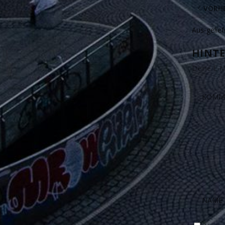
VORHE
Aus-gelie
HINTE
Deine E-Ma