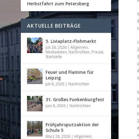
Herbstfahrt zum Petersberg
AKTUELLE BEITRÄGE
5. Liviaplatz-Flohmarkt
I
Juli 26, 2026
|
Allgemein
,
Z
Mediadaten
,
Nachrichten
,
Presse
,
Startseite
d
M
Feuer und Flamme für
Leipzig
V
Juli 8, 2026
|
Nachrichten
31. Großes Funkenburgfest
Juni 8, 2026
|
Nachrichten
i
Frühjahrsputzaktion der
e
Schule 5
März 28, 2026
|
Allgemein
,