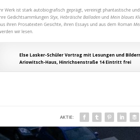
Ihr Werk ist stark autobiografisch geprägt, vereinigt phantastische un
Ihre Gedichtsammlungen
Styx, Hebräische Balladen
und
Mein blaues Kl
aus ihren Prosatexten Gesichte, ihren Essays und aus dem Roman
Mei
werden wir lesen.
Else Lasker-Schüler Vortrag mit Lesungen und Bildern 
Ariowitsch-Haus, Hinrichsenstraße 14 Eintritt frei
AKTIE: