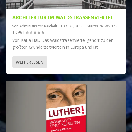
ARCHITEKTUR IM WALDSTRASSENVIERTEL
von
Administrator_Reichelt
|
Dez. 30, 2016
|
Startseite
,
WN 143
|
0
|
Von Katja Haß Das Waldstraßenviertel gehört zu den
größten Gründerzeitvierteln in Europa und ist...
WEITERLESEN