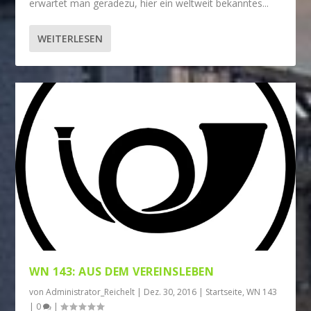
erwartet man geradezu, hier ein weltweit bekanntes...
WEITERLESEN
WN 143: AUS DEM VEREINSLEBEN
von
Administrator_Reichelt
|
Dez. 30, 2016
|
Startseite
,
WN 143
|
0
|