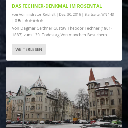
DAS FECHNER-DENKMAL IM ROSENTAL
von
Administrator_Reichelt
|
Dez. 30, 2016
|
Startseite
,
WN 143
|
0
|
Von Dagmar Geithner Gustav Theodor Fechner (1801-
1887) zum 130. Todestag Von manchen Besuchern...
WEITERLESEN