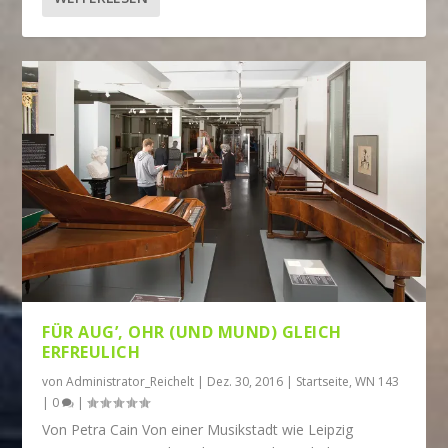
FÜR AUG’, OHR (UND MUND) GLEICH
ERFREULICH
von
Administrator_Reichelt
|
Dez. 30, 2016
|
Startseite
,
WN 143
|
0
|
Von Petra Cain Von einer Musikstadt wie Leipzig