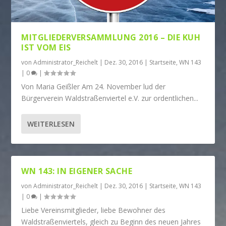
MITGLIEDERVERSAMMLUNG 2016 – DIE KUH
IST VOM EIS
von
Administrator_Reichelt
|
Dez. 30, 2016
|
Startseite
,
WN 143
|
0
|
Von Maria Geißler Am 24. November lud der
Bürgerverein Waldstraßenviertel e.V. zur ordentlichen...
WEITERLESEN
WN 143: IN EIGENER SACHE
von
Administrator_Reichelt
|
Dez. 30, 2016
|
Startseite
,
WN 143
|
0
|
Liebe Vereinsmitglieder, liebe Bewohner des
Waldstraßenviertels, gleich zu Beginn des neuen Jahres