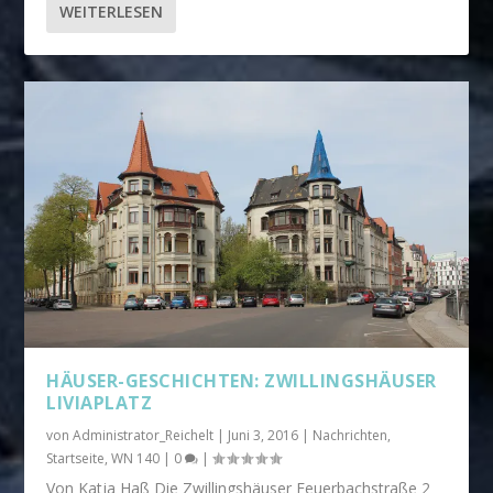
WEITERLESEN
HÄUSER-GESCHICHTEN: ZWILLINGSHÄUSER
LIVIAPLATZ
von
Administrator_Reichelt
|
Juni 3, 2016
|
Nachrichten
,
Startseite
,
WN 140
|
0
|
Von Katja Haß Die Zwillingshäuser Feuerbachstraße 2