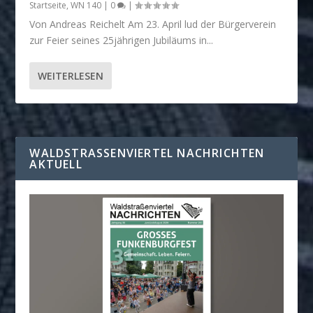
Startseite
,
WN 140
|
0
|
Von Andreas Reichelt Am 23. April lud der Bürgerverein
zur Feier seines 25jährigen Jubiläums in...
WEITERLESEN
WALDSTRASSENVIERTEL NACHRICHTEN A
KTUELL