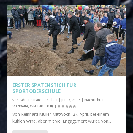
ERSTER SPATENSTICH FÜR
SPORTOBERSCHULE
von
Administrator_Reichelt
|
Juni 3, 2016
|
Nachrichten
,
Startseite
,
WN 140
|
0
|
Von Reinhard Müller Mittwoch, 27. April, bei einem
kühlen Wind, aber mit viel Engagement wurde von...