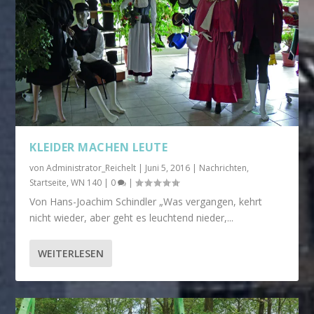
KLEIDER MACHEN LEUTE
von
Administrator_Reichelt
|
Juni 5, 2016
|
Nachrichten
,
Startseite
,
WN 140
|
0
|
Von Hans-Joachim Schindler „Was vergangen, kehrt
nicht wieder, aber geht es leuchtend nieder,...
WEITERLESEN