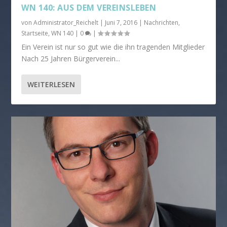
WN 140: AUS DEM VEREINSLEBEN
von
Administrator_Reichelt
|
Juni 7, 2016
|
Nachrichten
,
Startseite
,
WN 140
|
0
|
Ein Verein ist nur so gut wie die ihn tragenden Mitglieder
Nach 25 Jahren Bürgerverein...
WEITERLESEN