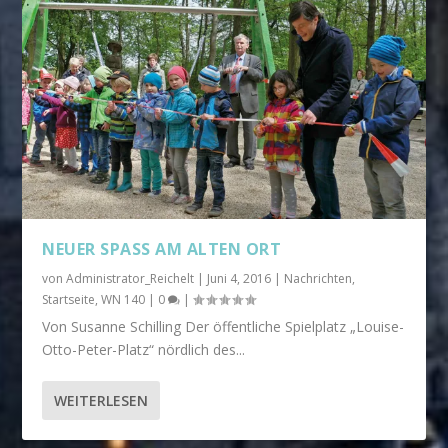
NEUER SPASS AM ALTEN ORT
von
Administrator_Reichelt
|
Juni 4, 2016
|
Nachrichten
,
Startseite
,
WN 140
|
0
|
Von Susanne Schilling Der öffentliche Spielplatz „Louise-
Otto-Peter-Platz“ nördlich des...
WEITERLESEN