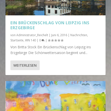
EIN BRÜCKENSCHLAG VON LEIPZIG INS
ERZGEBIRGE
von
Administrator_Reichelt
|
Juni 6, 2016
|
Nachrichten
,
Startseite
,
WN 140
|
0
|
Von Britta Stock Ein Brückenschlag von Leipzig ins
Erzgebirge Die Schönwettersaison beginnt und...
WEITERLESEN