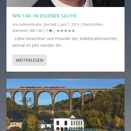
WN 140: IN EIGENER SACHE
von
Administrator_Reichelt
|
Juni 7, 2016
|
Nachrichten
,
Startseite
,
WN 140
|
0
|
Liebe Bewohner und Freunde des Waldstraßenviertels,
einmal im Jahr werden die...
WEITERLESEN