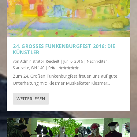
24. GROSSES FUNKENBURGFEST 2016: DIE K
ÜNSTLER
von
Administrator_Reichelt
|
Juni 6, 2016
|
Nachrichten
,
Startseite
,
WN 140
|
0
|
Zum 24. Großen Funkenburgfest freuen uns auf gute
Unterhaltung mit: Klezmer Muskelkater Klezmer...
WEITERLESEN