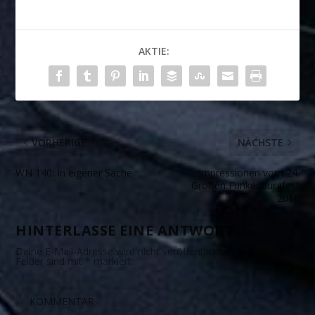
AKTIE:
VORHERIGE
NÄCHSTE
WN 140: In eigener Sache
Impressionen vom 24.
Großen Funkenburgfest
2016
HINTERLASSE EINE ANTWORT
Deine E-Mail-Adresse wird nicht veröffentlicht.
Erforderliche
Felder sind mit
*
markiert