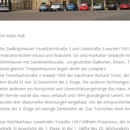
Von Katja Haß
Die Zwillingshäuser Feuerbachstraße 2 und Liviastraße 3 wurden 190
Ferdinand Richter erbaut und finanziert. Sie sind markante Gebäude im
Wohnhäuser mit Sandsteinfassade, vorgesetzten Balkonen, Erkern, 
bleiverglasten Treppenhäusern liegen direkt am Liviaplatz.
Die Feuerbachstraße 2 erwarb 1905 der Kaufmann Richard Thost, der I
dem Brühl 41 war. Er bewohnte die 2. Etage. Die anderen Wohnunge
unter anderem ein Komponist und Universitätsangehörige das Haus, in 
der Wende wurde das Haus verkauft und 1994 grundlegend saniert. Im
wurden drei Maisonette-Wohnungen eingebaut. Um die entsprechende 
Decke der 3. Etage um wenige Zentimeter ab. Das Türmchen dient heu
Das Nachbarhaus Liviastraße 3 kaufte 1907 Wilhelm Praetorius, der 
betrieb. Er bewohnte die 1. Etage. In der 1. Hälfte des 20. Jahrhunder