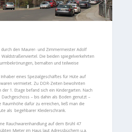
1 durch den Maurer- und Zimmermeister Adolf
 Waldstraßenviertel. Die beiden spiegelverkehrten
Turmbekrönungen, bemalten und teilweise
nhaber eines Spezialgeschäftes für Hüte auf
n waren vermietet. Zu DDR-Zeiten bewohnten
der 1. Etage befand sich ein Kindergarten. Nach
 Dachgeschoss – bis dahin als Boden genutzt –
Raumhöhe dafür zu erreichen, ließ man die
te als begehbarer Kleiderschrank.
eine Rauchwarenhandlung auf dem Brühl 47
ts übten Mieter im Haus laut Adressbüchern u.a.