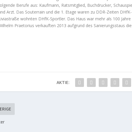
folgende Berufe aus: Kaufmann, Ratsmitglied, Buchdrucker, Schauspiele
und Arzt. Das Souterrain und die 1. Etage waren zu DDR-Zeiten DHfK-I
Liviastraße wohnten DHfK-Sportler. Das Haus war mehr als 100 Jahre 
Wilhelm Praetorius verkauften 2013 aufgrund des Sanierungsstaus die
AKTIE:
ERIGE
ter