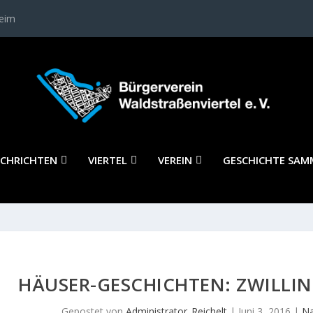
heim
CHRICHTEN
VIERTEL
VEREIN
GESCHICHTE SAM
HÄUSER-GESCHICHTEN: ZWILLIN
Gepostet von
Administrator_Reichelt
|
Juni 3, 2016
|
Na