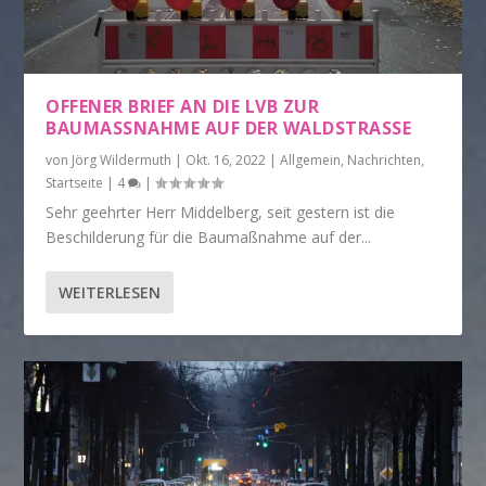
OFFENER BRIEF AN DIE LVB ZUR
BAUMASSNAHME AUF DER WALDSTRASSE
von
Jörg Wildermuth
|
Okt. 16, 2022
|
Allgemein
,
Nachrichten
,
Startseite
|
4
|
Sehr geehrter Herr Middelberg, seit gestern ist die
Beschilderung für die Baumaßnahme auf der...
WEITERLESEN