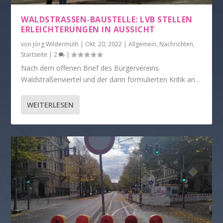
WALDSTRASSEN-BAUSTELLE: LVB STELLEN E
RLEICHTERUNGEN IN AUSSICHT
von
Jörg Wildermuth
|
Okt. 20, 2022
|
Allgemein
,
Nachrichten
,
Startseite
|
2
|
Nach dem offenen Brief des Bürgervereins
Waldstraßenviertel und der darin formulierten Kritik an...
WEITERLESEN