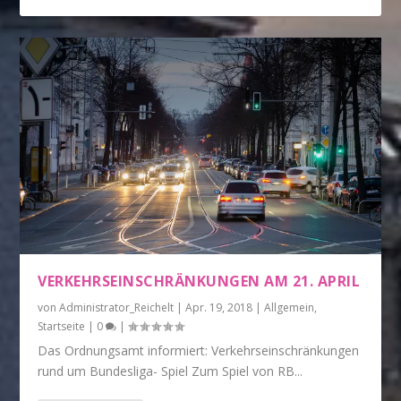
VERKEHRSEINSCHRÄNKUNGEN AM 21. APRIL
von
Administrator_Reichelt
|
Apr. 19, 2018
|
Allgemein
,
Startseite
|
0
|
Das Ordnungsamt informiert: Verkehrseinschränkungen
rund um Bundesliga- Spiel Zum Spiel von RB...