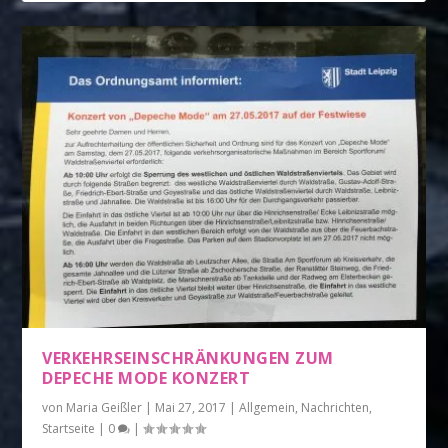
VERKEHRSEINSCHRÄNKUNGEN ZUM
DEPECHE MODE KONZERT
von
Maria Geißler
|
Mai 27, 2017
|
Allgemein
,
Nachrichten
,
Startseite
|
0
|