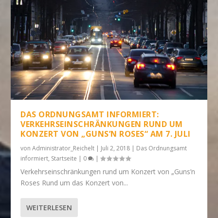
DAS ORDNUNGSAMT INFORMIERT:
VERKEHRSEINSCHRÄNKUNGEN RUND UM
KONZERT VON „GUNS’N ROSES“ AM 7. JULI
von
Administrator_Reichelt
|
Juli 2, 2018
|
Das Ordnungsamt
informiert
,
Startseite
|
0
|
Verkehrseinschränkungen rund um Konzert von „Guns’n
Roses Rund um das Konzert von...
WEITERLESEN