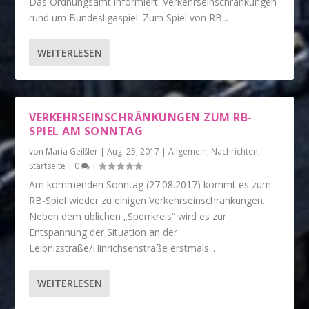
Das Ordnungsamt informiert: Verkehrseinschränkungen
rund um Bundesligaspiel. Zum Spiel von RB...
WEITERLESEN
VERKEHRSEINSCHRÄNKUNGEN ZUM RB-
SPIEL AM SONNTAG
von
Maria Geißler
|
Aug. 25, 2017
|
Allgemein
,
Nachrichten
,
Startseite
|
0
|
Am kommenden Sonntag (27.08.2017) kommt es zum
RB-Spiel wieder zu einigen Verkehrseinschränkungen.
Neben dem üblichen „Sperrkreis“ wird es zur
Entspannung der Situation an der
Leibnizstraße/Hinrichsenstraße erstmals...
WEITERLESEN