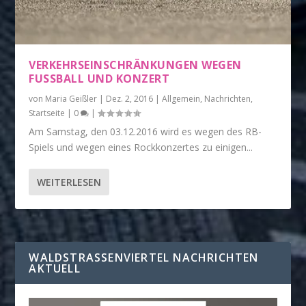
VERKEHRSEINSCHRÄNKUNGEN WEGEN
FUSSBALL UND KONZERT
von
Maria Geißler
|
Dez. 2, 2016
|
Allgemein
,
Nachrichten
,
Startseite
|
0
|
Am Samstag, den 03.12.2016 wird es wegen des RB-
Spiels und wegen eines Rockkonzertes zu einigen...
WEITERLESEN
WALDSTRASSENVIERTEL NACHRICHTEN A
KTUELL