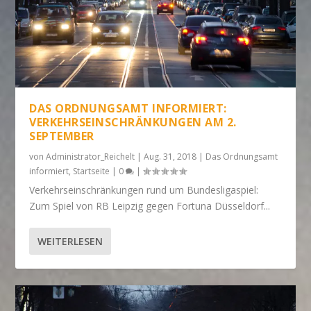
DAS ORDNUNGSAMT INFORMIERT:
VERKEHRSEINSCHRÄNKUNGEN AM 2.
SEPTEMBER
von
Administrator_Reichelt
|
Aug. 31, 2018
|
Das Ordnungsamt
informiert
,
Startseite
|
0
|
Verkehrseinschränkungen rund um Bundesligaspiel:
Zum Spiel von RB Leipzig gegen Fortuna Düsseldorf...
WEITERLESEN