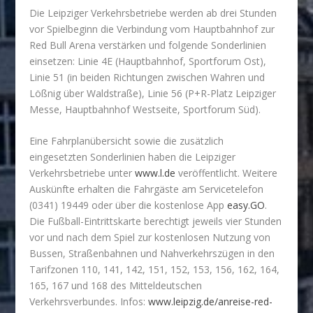
Die Leipziger Verkehrsbetriebe werden ab drei Stunden
vor Spielbeginn die Verbindung vom Hauptbahnhof zur
Red Bull Arena verstärken und folgende Sonderlinien
einsetzen: Linie 4E (Hauptbahnhof, Sportforum Ost),
Linie 51 (in beiden Richtungen zwischen Wahren und
Lößnig über Waldstraße), Linie 56 (P+R-Platz Leipziger
Messe, Hauptbahnhof Westseite, Sportforum Süd).
Eine Fahrplanübersicht sowie die zusätzlich
eingesetzten Sonderlinien haben die Leipziger
Verkehrsbetriebe unter
www.l.de
veröffentlicht. Weitere
Auskünfte erhalten die Fahrgäste am Servicetelefon
(0341) 19449 oder über die kostenlose App
easy.GO
.
Die Fußball-Eintrittskarte berechtigt jeweils vier Stunden
vor und nach dem Spiel zur kostenlosen Nutzung von
Bussen, Straßenbahnen und Nahverkehrszügen in den
Tarifzonen 110, 141, 142, 151, 152, 153, 156, 162, 164,
165, 167 und 168 des Mitteldeutschen
Verkehrsverbundes. Infos:
www.leipzig.de/anreise-red-