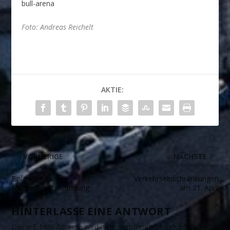
bull-arena
Foto: Andreas Reichelt
AKTIE:
VORHERIGE
NÄCHSTE
Einladung zur
Verkehrseinschränkungen
Mitgliederversammlung
am 21. April
HINTERLASSE EINE ANTWORT
Deine E-Mail-Adresse wird nicht veröffentlicht.
Erforderliche