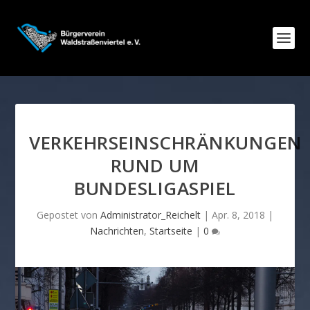
VERKEHRSEINSCHRÄNKUNGEN
RUND UM
BUNDESLIGASPIEL
Gepostet von
Administrator_Reichelt
|
Apr. 8, 2018
|
Nachrichten
,
Startseite
|
0