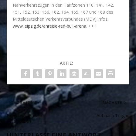
Nahverkehrszügen in den Tarifzonen 110, 141, 142,
151, 152, 153, 156, 162, 164, 165, 167 und 168 des
Mitteldeutschen Verkehrsverbundes (MDV).Infos:
www.leipzig.de/anreise-red-bull-arena
. +++
AKTIE:
VORHERIGE
NÄCHSTE
Bewohner-Parken
Auf nach Torgau
beschlossen
HINTERLASSE EINE ANTWORT