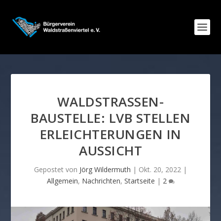
WALDSTRASSEN-B
AUSTELLE: LVB STELLEN E
RLEICHTERUNGEN IN A
USSICHT
Gepostet von
Jörg Wildermuth
|
Okt. 20, 2022
|
Allgemein
,
Nachrichten
,
Startseite
|
2