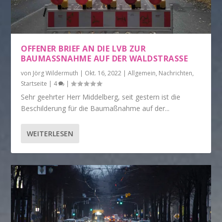
OFFENER BRIEF AN DIE LVB ZUR
BAUMASSNAHME AUF DER WALDSTRASSE
von
Jörg Wildermuth
|
Okt. 16, 2022
|
Allgemein
,
Nachrichten
,
Startseite
|
4
|
Sehr geehrter Herr Middelberg, seit gestern ist die
Beschilderung für die Baumaßnahme auf der...
WEITERLESEN