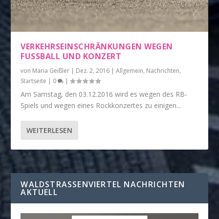
VERKEHRSEINSCHRÄNKUNGEN WEGEN
FUSSBALL UND KONZERT
von
Maria Geißler
|
Dez. 2, 2016
|
Allgemein
,
Nachrichten
,
Startseite
|
0
|
Am Samstag, den 03.12.2016 wird es wegen des RB-
Spiels und wegen eines Rockkonzertes zu einigen...
WEITERLESEN
WALDSTRASSENVIERTEL NACHRICHTEN A
KTUELL