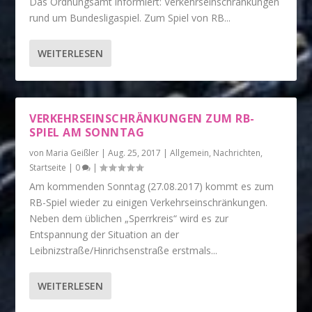
Das Ordnungsamt informiert: Verkehrseinschränkungen
rund um Bundesligaspiel. Zum Spiel von RB...
WEITERLESEN
VERKEHRSEINSCHRÄNKUNGEN ZUM RB-
SPIEL AM SONNTAG
von
Maria Geißler
|
Aug. 25, 2017
|
Allgemein
,
Nachrichten
,
Startseite
|
0
|
Am kommenden Sonntag (27.08.2017) kommt es zum
RB-Spiel wieder zu einigen Verkehrseinschränkungen.
Neben dem üblichen „Sperrkreis“ wird es zur
Entspannung der Situation an der
Leibnizstraße/Hinrichsenstraße erstmals...
WEITERLESEN