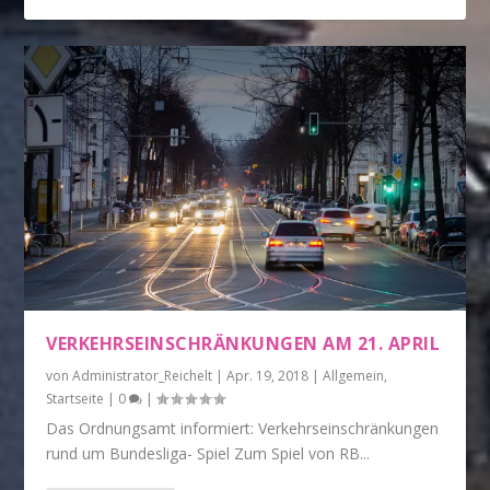
VERKEHRSEINSCHRÄNKUNGEN AM 21. APRIL
von
Administrator_Reichelt
|
Apr. 19, 2018
|
Allgemein
,
Startseite
|
0
|
Das Ordnungsamt informiert: Verkehrseinschränkungen
rund um Bundesliga- Spiel Zum Spiel von RB...