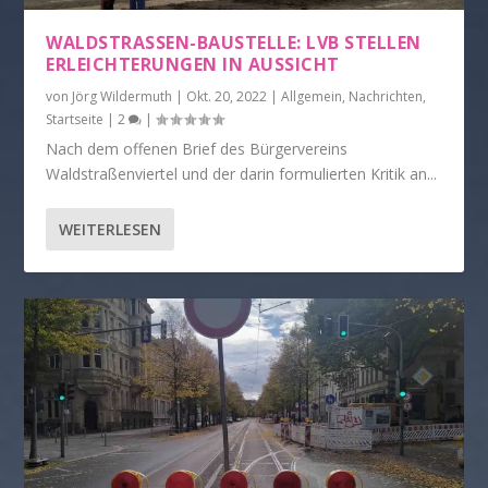
WALDSTRASSEN-BAUSTELLE: LVB STELLEN E
RLEICHTERUNGEN IN AUSSICHT
von
Jörg Wildermuth
|
Okt. 20, 2022
|
Allgemein
,
Nachrichten
,
Startseite
|
2
|
Nach dem offenen Brief des Bürgervereins
Waldstraßenviertel und der darin formulierten Kritik an...
WEITERLESEN