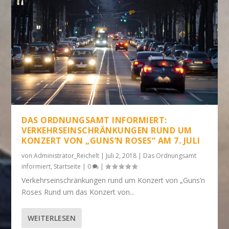
DAS ORDNUNGSAMT INFORMIERT:
VERKEHRSEINSCHRÄNKUNGEN RUND UM
KONZERT VON „GUNS’N ROSES“ AM 7. JULI
von
Administrator_Reichelt
|
Juli 2, 2018
|
Das Ordnungsamt
informiert
,
Startseite
|
0
|
Verkehrseinschränkungen rund um Konzert von „Guns’n
Roses Rund um das Konzert von...
WEITERLESEN