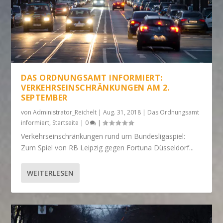
DAS ORDNUNGSAMT INFORMIERT:
VERKEHRSEINSCHRÄNKUNGEN AM 2.
SEPTEMBER
von
Administrator_Reichelt
|
Aug. 31, 2018
|
Das Ordnungsamt
informiert
,
Startseite
|
0
|
Verkehrseinschränkungen rund um Bundesligaspiel:
Zum Spiel von RB Leipzig gegen Fortuna Düsseldorf...
WEITERLESEN