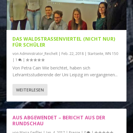
DAS WALDSTRASSENVIERTEL (NICHT NUR) F
ÜR SCHÜLER
von
Administrator_Reichelt
|
Feb. 22, 2018
|
Startseite
,
WN 150
|
1
|
Von Petra Cain Wie berichtet, haben sich
Lehramtsstudierende der Uni Leipzig im vergangenen...
WEITERLESEN
AUS ABGEWENDET – BERICHT AUS DER
RUNDSCHAU
von
Maria Geißler
|
Jan. 4, 2017
|
Presse
|
0
|