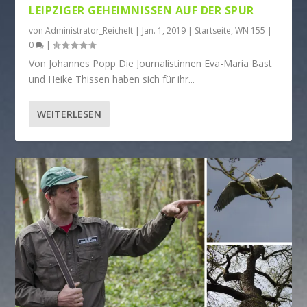
LEIPZIGER GEHEIMNISSEN AUF DER SPUR
von
Administrator_Reichelt
|
Jan. 1, 2019
|
Startseite
,
WN 155
|
0
|
Von Johannes Popp Die Journalistinnen Eva-Maria Bast
und Heike Thissen haben sich für ihr...
WEITERLESEN