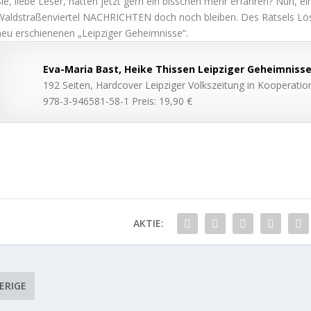
Sie, liebe Leser, hätten jetzt gern ein bisschen mehr erfahren? Nun, 
Waldstraßenviertel NACHRICHTEN doch noch bleiben. Des Rätsels Lösu
neu erschienenen „Leipziger Geheimnisse“.
Eva-Maria Bast, Heike Thissen
Leipziger Geheimniss
192 Seiten, Hardcover Leipziger Volkszeitung in Kooperati
978-3-946581-58-1 Preis: 19,90 €
AKTIE:
ERIGE