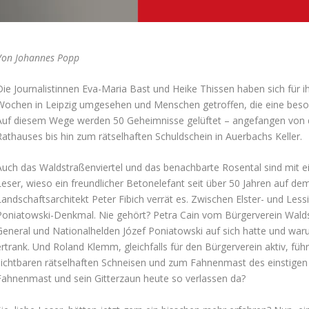
Von Johannes Popp
Die Journalistinnen Eva-Maria Bast und Heike Thissen haben sich für 
Wochen in Leipzig umgesehen und Menschen getroffen, die eine beson
Auf diesem Wege werden 50 Geheimnisse gelüftet – angefangen von 
Rathauses bis hin zum rätselhaften Schuldschein in Auerbachs Keller.
Auch das Waldstraßenviertel und das benachbarte Rosental sind mit ei
Leser, wieso ein freundlicher Betonelefant seit über 50 Jahren auf dem
Landschaftsarchitekt Peter Fibich verrät es. Zwischen Elster- und Less
Poniatowski-Denkmal. Nie gehört? Petra Cain vom Bürgerverein Waldst
General und Nationalhelden Józef Poniatowski auf sich hatte und waru
ertrank. Und Roland Klemm, gleichfalls für den Bürgerverein aktiv, fü
sichtbaren rätselhaften Schneisen und zum Fahnenmast des einstigen
Fahnenmast und sein Gitterzaun heute so verlassen da?