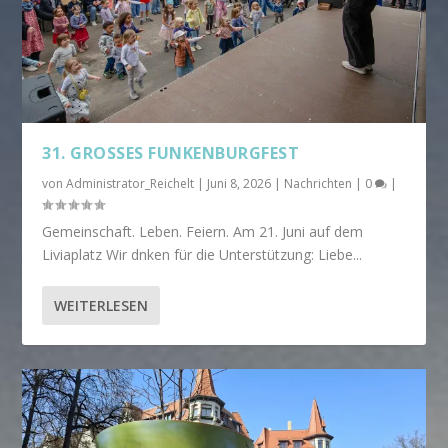
31. GROSSES FUNKENBURGFEST
von
Administrator_Reichelt
|
Juni 8, 2026
|
Nachrichten
|
0
|
Gemeinschaft. Leben. Feiern. Am 21. Juni auf dem
Liviaplatz Wir dnken für die Unterstützung: Liebe...
WEITERLESEN