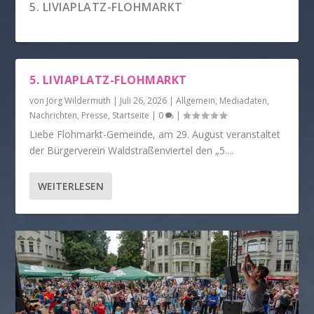
5. LIVIAPLATZ-FLOHMARKT
5. LIVIAPLATZ-FLOHMARKT
von
Jörg Wildermuth
|
Juli 26, 2026
|
Allgemein
,
Mediadaten
,
Nachrichten
,
Presse
,
Startseite
|
0
|
Liebe Flohmarkt-Gemeinde, am 29. August veranstaltet
der Bürgerverein Waldstraßenviertel den „5....
WEITERLESEN
31. GROSSES FUNKENBURGFEST
GROSSE ZUSTIMMUNG ZUM V
ERKEHRSBERUHIGTEN LIVIAPLATZ...