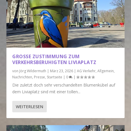
GROSSE ZUSTIMMUNG ZUM V
ERKEHRSBERUHIGTEN LIVIAPLATZ
von
Jörg Wildermuth
|
März 23, 2026
|
AG Verkehr
,
Allgemein
,
Nachrichten
,
Presse
,
Startseite
|
0
|
Die zuletzt doch sehr verschandelten Blumenkübel auf
dem Liviaplatz sind mit einer tollen...
WEITERLESEN