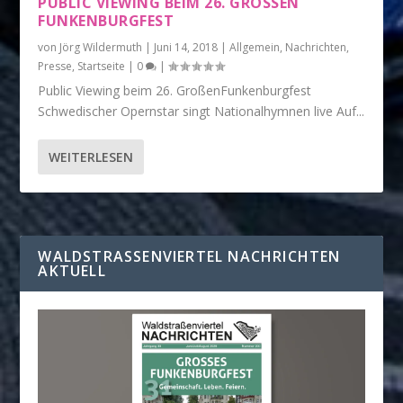
PUBLIC VIEWING BEIM 26. GROSSEN F
UNKENBURGFEST
von
Jörg Wildermuth
|
Juni 14, 2018
|
Allgemein
,
Nachrichten
,
Presse
,
Startseite
|
0
|
Public Viewing beim 26. GroßenFunkenburgfest
Schwedischer Opernstar singt Nationalhymnen live Auf...
WEITERLESEN
WALDSTRASSENVIERTEL NACHRICHTEN A
KTUELL