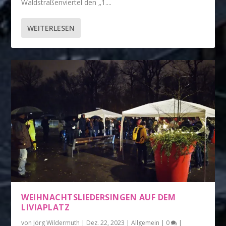
Waldstraßenviertel den „1....
WEITERLESEN
WEIHNACHTSLIEDERSINGEN AUF DEM
LIVIAPLATZ
von
Jörg Wildermuth
|
Dez. 22, 2023
|
Allgemein
|
0
|