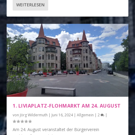
WEITERLESEN
1. LIVIAPLATZ-FLOHMARKT AM 24. AUGUST
von
Jörg Wildermuth
|
Juni 16, 2024
|
Allgemein
|
2
|
Am 24. August veranstaltet der Bürgerverein