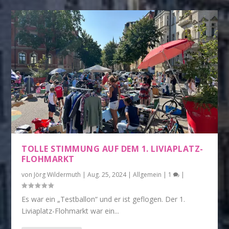
TOLLE STIMMUNG AUF DEM 1. LIVIAPLATZ-
FLOHMARKT
von
Jörg Wildermuth
|
Aug. 25, 2024
|
Allgemein
|
1
|
Es war ein „Testballon“ und er ist geflogen. Der 1.
Liviaplatz-Flohmarkt war ein...