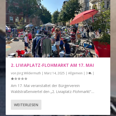
2. LIVIAPLATZ-FLOHMARKT AM 17. MAI
von
Jörg Wildermuth
|
März 14, 2025
|
Allgemein
|
3
|
Am 17. Mai veranstaltet der Bürgerverein
Waldstraßenviertel den „2. Liviaplatz-Flohmarkt“....
WEITERLESEN