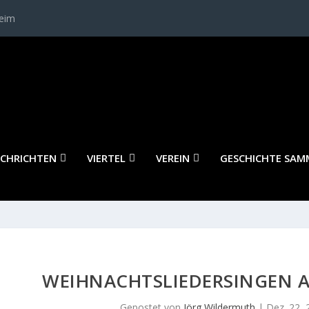
heim
CHRICHTEN
VIERTEL
VEREIN
GESCHICHTE SAM
WEIHNACHTSLIEDERSINGEN A
Gepostet von
Jörg Wildermuth
|
Dez. 22, 