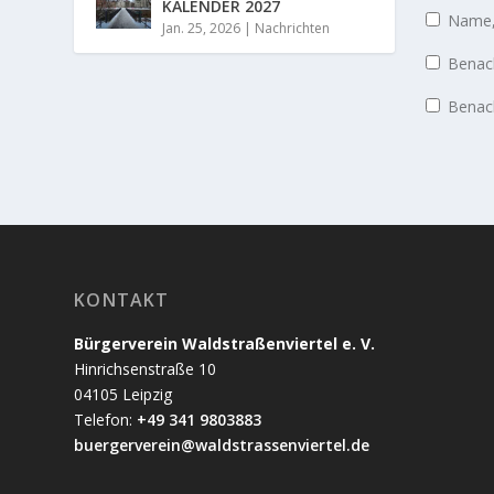
KALENDER 2027
Name, 
Jan. 25, 2026
|
Nachrichten
Benach
Benach
KONTAKT
Bürgerverein Waldstraßenviertel e. V.
Hinrichsenstraße 10
04105 Leipzig
Telefon:
+49 341 9803883
buergerverein@waldstrassenviertel.de