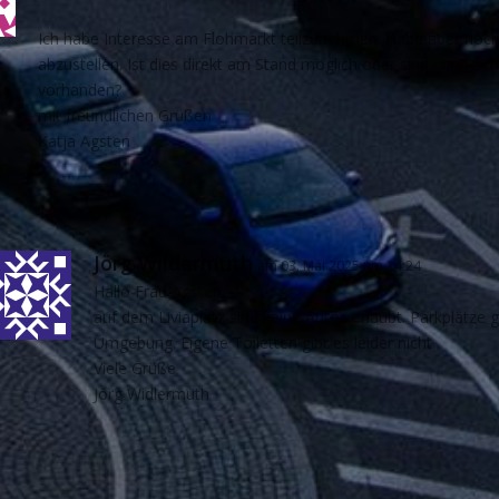
Ich habe Interesse am Flohmarkt teilzunehmen. Habe aber noch 
abzustellen. Ist dies direkt am Stand möglich oder sind nur Tisc
vorhanden?
mit freundlichen Grüßen
Katja Agsten
Jörg Wildermuth
am 03. Mai 2025 um 14:24
Hallo Frau Agsten,
auf dem Liviaplatz sind keine Autos erlaubt. Parkplätze g
Umgebung. Eigene Toiletten gibt es leider nicht.
Viele Grüße
Jörg Widlermuth