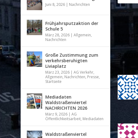
Juni 8, 2026
|
Nachrichten
VORHE
Frühjahrsputzaktion der
Schule 5
Freitag, 
März 28, 2026
|
Allgemein
,
Nachrichten
AG Kino- 
3 KO
Große Zustimmung zum
verkehrsberuhigten
Liviaplatz
März 23, 2026
|
AG Verkehr
,
Allgemein
,
Nachrichten
,
Presse
,
Startseite
Mediadaten
Waldstraßenviertel
NACHRICHTEN 2026
März 9, 2026
|
AG
Öffentlichkeitsarbeit
,
Mediadaten
Waldstraßenviertel