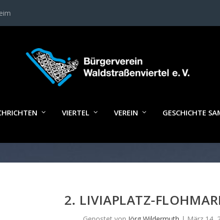
heim
CHRICHTEN
VIERTEL
VEREIN
GESCHICHTE S
2. LIVIAPLATZ-FLOHMAR
Gepostet von
Jörg Wildermuth
|
März 14, 