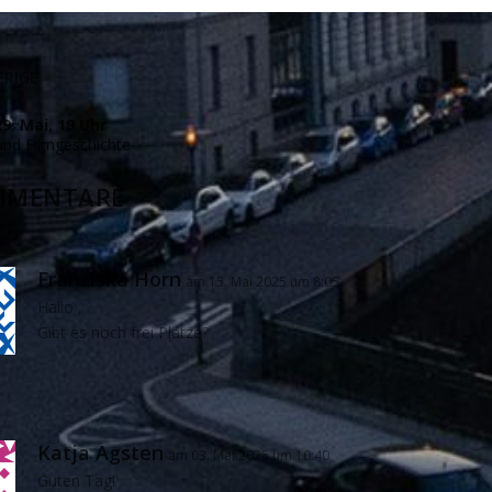
RIGE
29. Mai, 19 Uhr
und Filmgeschichte
MMENTARE
Franziska Horn
am 15. Mai 2025 um 8:05
Hallo ,
Gibt es noch frei Plätze?
Katja Agsten
am 03. Mai 2025 um 10:40
Guten Tag!