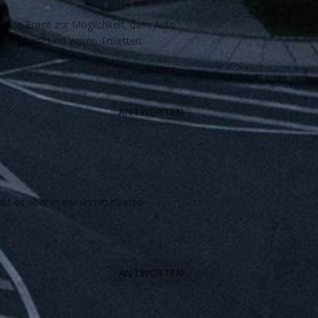
eine Frage zur Möglichkeit, dass Auto
he erlaubt? Und wären Toiletten
ANTWORTEN
ibt es aber in der unmittelbaten
ANTWORTEN