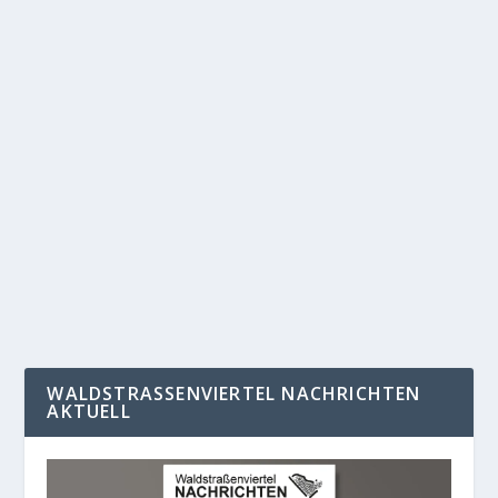
„EINEN KAFFEE UND DIESEN STUHL BITTE“
von
Administrator_Reichelt
|
Mai 8, 2018
|
Startseite
,
WN151
|
0
|
Johanna Rebers (27) lebt seit fünf Jahren in Leipzig. Sie
und Valeska Hoischen (31) haben im...
WEITERLESEN
WALDSTRASSENVIERTEL NACHRICHTEN A
KTUELL