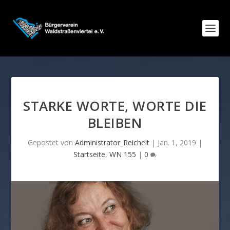
STARKE WORTE, WORTE DIE
BLEIBEN
Gepostet von
Administrator_Reichelt
|
Jan. 1, 2019
|
Startseite
,
WN 155
|
0