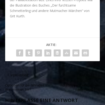
die Illustration des Buches „Der furchtsame
Schmetterling und andere Mutmacher-Märchen“ von
Grit Kurth.
AKTIE:
VORHERIGE
NÄCHSTE
Optionen für die Jahnallee –
Fünf Stolpersteine vor der
Was meinen Sie?
Färberstraße 16
HINTERLASSE EINE ANTWORT