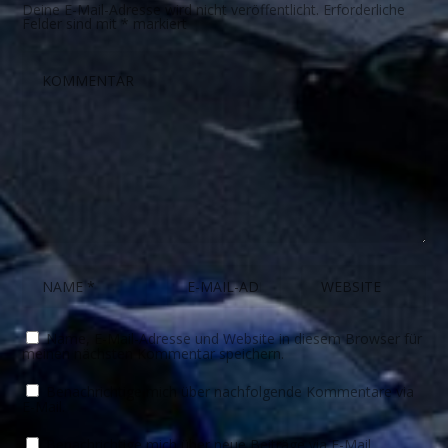
Deine E-Mail-Adresse wird nicht veröffentlicht.
Erforderliche
Felder sind mit
*
markiert
Name, E-Mail-Adresse und Website in diesem Browser für
meinen nächsten Kommentar speichern.
Benachrichtige mich über nachfolgende Kommentare via
E-Mail.
Benachrichtige mich über neue Beiträge via E-Mail.