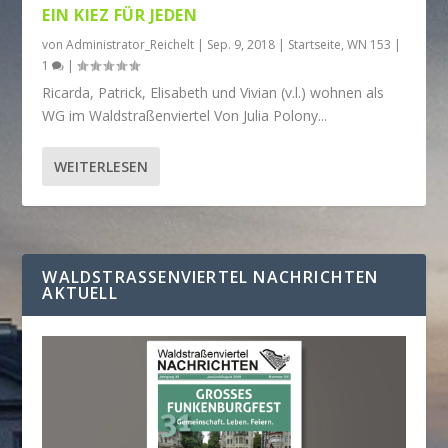
EIN KIEZ FÜR JEDEN
von
Administrator_Reichelt
|
Sep. 9, 2018
|
Startseite
,
WN 153
|
1
|
Ricarda, Patrick, Elisabeth und Vivian (v.l.) wohnen als
WG im Waldstraßenviertel Von Julia Polony...
WEITERLESEN
WALDSTRASSENVIERTEL NACHRICHTEN A
KTUELL