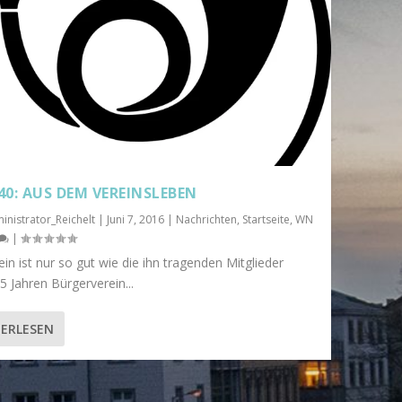
40: AUS DEM VEREINSLEBEN
inistrator_Reichelt
|
Juni 7, 2016
|
Nachrichten
,
Startseite
,
WN
|
ein ist nur so gut wie die ihn tragenden Mitglieder
 Jahren Bürgerverein...
ERLESEN