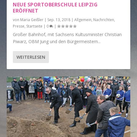
NEUE SPORTOBERSCHULE LEIPZIG
ERÖFFNET
von
Maria Geißler
|
Sep. 13, 2018
|
Allgemein
,
Nachrichten
,
Presse
,
Startseite
|
0
|
Großer Bahnhof, mit Sachsens Kultusminister Christian
Piwarz, OBM Jung und den Bürgermeistern...
WEITERLESEN