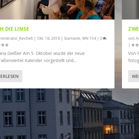
H DIE LINSE
ZWE
inistrator_Reichelt
|
Okt. 18, 2018
|
Startseite
,
WN 154
|
0
von
A
|
ria Geißler Am 5. Oktober wurde der neue
Von P
aßenviertel-Kalender vorgestellt und...
fotog
ERLESEN
WE