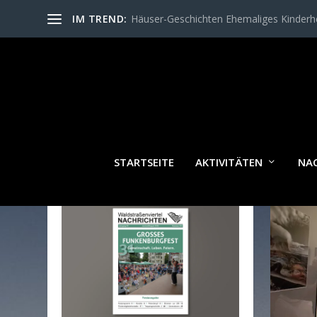
IM TREND:
Häuser-Geschichten Ehemaliges Kinder
SCH
STARTSEITE
AKTIVITÄTEN
NA
WALDSTRASSENVIERTEL N
ACHRICHTEN AKTUELL