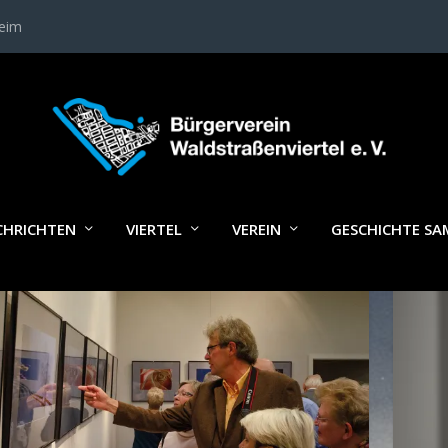
heim
LAGWORT:
FOTOAUSSTELLUNG
CHRICHTEN
VIERTEL
VEREIN
GESCHICHTE S