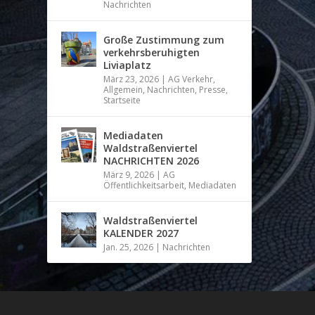
Nachrichten
Große Zustimmung zum
verkehrsberuhigten
Liviaplatz
März 23, 2026
|
AG Verkehr
,
Allgemein
,
Nachrichten
,
Presse
,
Startseite
Mediadaten
Waldstraßenviertel
NACHRICHTEN 2026
März 9, 2026
|
AG
Öffentlichkeitsarbeit
,
Mediadaten
Waldstraßenviertel
KALENDER 2027
Jan. 25, 2026
|
Nachrichten