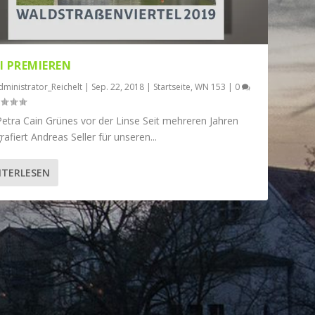
I PREMIEREN
dministrator_Reichelt
|
Sep. 22, 2018
|
Startseite
,
WN 153
|
0
etra Cain Grünes vor der Linse Seit mehreren Jahren
rafiert Andreas Seller für unseren...
ITERLESEN