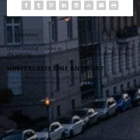
VORHERIGE
NÄCHSTE
Graffiti beseitigt – danke an
Hans Kroch und sein
alle Spender
Engagement für Leipzig
HINTERLASSE EINE ANTWORT
Deine E-Mail-Adresse wird nicht veröffentlicht.
Erforderliche
Felder sind mit
*
markiert