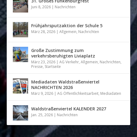
31. Großes Funkenburgfest
Juni 8, 2026
|
Nachrichten
Frühjahrsputzaktion der Schule 5
März 28, 2026
|
Allgemein
,
Nachrichten
Große Zustimmung zum
verkehrsberuhigten Liviaplatz
März 23, 2026
|
AG Verkehr
,
Allgemein
,
Nachrichten
,
Presse
,
Startseite
Mediadaten Waldstraßenviertel
NACHRICHTEN 2026
März 9, 2026
|
AG Öffentlichkeitsarbeit
,
Mediadaten
Waldstraßenviertel KALENDER 2027
Jan. 25, 2026
|
Nachrichten