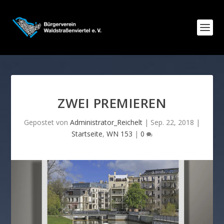
ZWEI PREMIEREN
Gepostet von
Administrator_Reichelt
|
Sep. 22, 2018
|
Startseite
,
WN 153
|
0