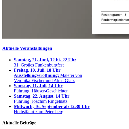
Aktuelle Veranstaltungen
Sonntag, 21. Juni, 12 bis 22 Uhr
31. Großes Funkenburgfest
Freitag, 10. Juli, 18 Uhr
Ausstellungseröffnung:
Malerei von
Veronika Fischer und Alma Glatz
Samstag, 11. Juli, 14 Uhr
Führung: Häuser-Geschichten
Samstag, 22. August, 14 Uhr
Führung: Joachim Ringelnatz
Mittwoch, 16. September ab 12.30 Uhr
Herbstfahrt zum Petersberg
Aktuelle Beiträge