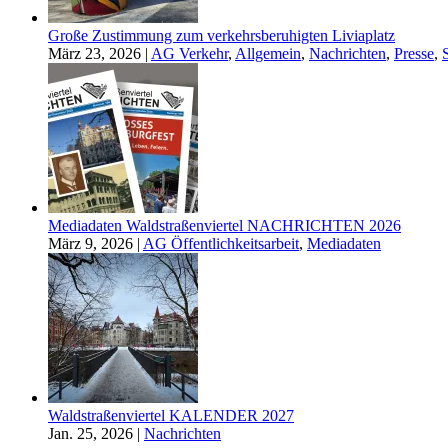
Große Zustimmung zum verkehrsberuhigten Liviaplatz
März 23, 2026
|
AG Verkehr
,
Allgemein
,
Nachrichten
,
Presse
,
S
Mediadaten Waldstraßenviertel NACHRICHTEN 2026
März 9, 2026
|
AG Öffentlichkeitsarbeit
,
Mediadaten
Waldstraßenviertel KALENDER 2027
Jan. 25, 2026
|
Nachrichten