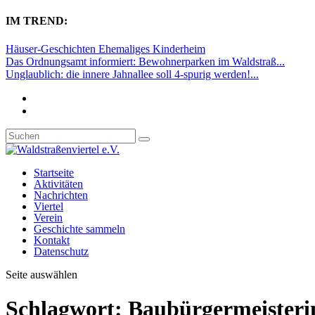
IM TREND:
Häuser-Geschichten Ehemaliges Kinderheim
Das Ordnungsamt informiert: Bewohnerparken im Waldstraß...
Unglaublich: die innere Jahnallee soll 4-spurig werden!...
Startseite
Aktivitäten
Nachrichten
Viertel
Verein
Geschichte sammeln
Kontakt
Datenschutz
Seite auswählen
Schlagwort:
Baubürgermeisteri