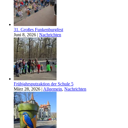
31. Großes Funkenburgfest
Juni 8, 2026
|
Nachrichten
Frühjahrsputzaktion der Schule 5
März 28, 2026
|
Allgemein
,
Nachrichten