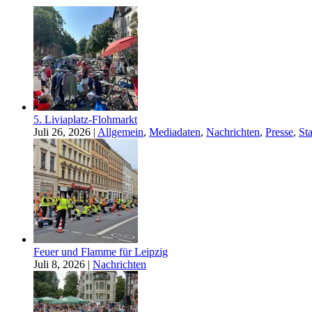
5. Liviaplatz-Flohmarkt
Juli 26, 2026
|
Allgemein
,
Mediadaten
,
Nachrichten
,
Presse
,
Sta
Feuer und Flamme für Leipzig
Juli 8, 2026
|
Nachrichten