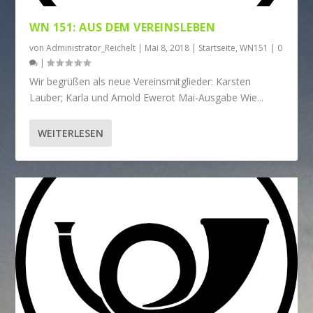
WN 151: AUS DEM VEREINSLEBEN
von
Administrator_Reichelt
|
Mai 8, 2018
|
Startseite
,
WN151
|
0
|
Wir begrüßen als neue Vereinsmitglieder: Karsten
Lauber; Karla und Arnold Ewerot Mai-Ausgabe Wie...
WEITERLESEN