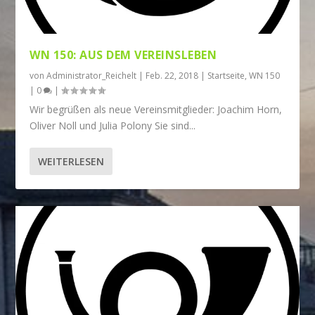
WN 150: AUS DEM VEREINSLEBEN
von
Administrator_Reichelt
|
Feb. 22, 2018
|
Startseite
,
WN 150
|
0
|
Wir begrüßen als neue Vereinsmitglieder: Joachim Horn,
Oliver Noll und Julia Polony Sie sind...
WEITERLESEN