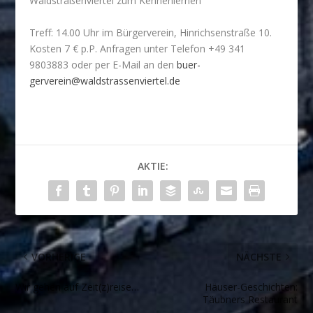
Waldstraßenviertel zum Kennenlernen
Treff: 14.00 Uhr im Bürgerverein, Hinrichsenstraße 10.
Kosten 7 € p.P. Anfragen unter Telefon +49 341
9803883 oder per E-Mail an den
buer­
gerverein@waldstrassenviertel.de
AKTIE:
VORHERIGE
NÄCHSTE
Wir gehen auf Zeit(z)reise…
Häuser-Geschichten:
Täubners Restaurant