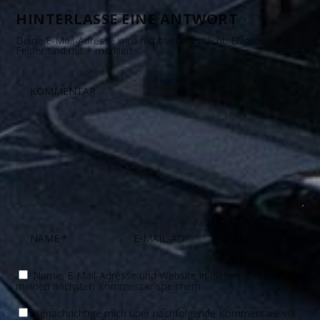
HINTERLASSE EINE ANTWORT
Deine E-Mail-Adresse wird nicht veröffentlicht.
Erforderliche
Felder sind mit
*
markiert
Name, E-Mail-Adresse und Website in diesem Browser für
meinen nächsten Kommentar speichern.
Benachrichtige mich über nachfolgende Kommentare via