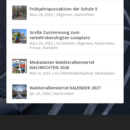
Frühjahrsputzaktion der Schule 5
März 28, 2026
|
Allgemein
,
Nachrichten
Große Zustimmung zum
verkehrsberuhigten Liviaplatz
März 23, 2026
|
AG Verkehr
,
Allgemein
,
Nachrichten
,
Presse
,
Startseite
Mediadaten Waldstraßenviertel
NACHRICHTEN 2026
März 9, 2026
|
AG Öffentlichkeitsarbeit
,
Mediadaten
Waldstraßenviertel KALENDER 2027
Jan. 25, 2026
|
Nachrichten