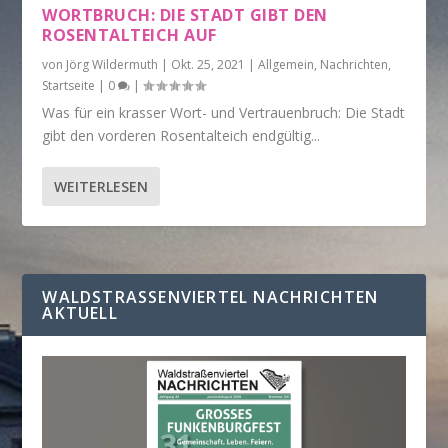
WORTBRUCH: DIE STADT GIBT DEN
ROSENTALTEICH AUF
von
Jörg Wildermuth
|
Okt. 25, 2021
|
Allgemein
,
Nachrichten
,
Startseite
|
0
|
Was für ein krasser Wort- und Vertrauenbruch: Die Stadt
gibt den vorderen Rosentalteich endgültig...
WEITERLESEN
WALDSTRASSENVIERTEL NACHRICHTEN A
KTUELL