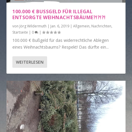
100.000 € BUSSGELD FÜR ILLEGAL E
NTSORGTE WEIHNACHTSBÄUME?!?!?!
von
Jörg Wildermuth
|
Jan. 6, 2019
|
Allgemein
,
Nachrichten
,
Startseite
|
0
|
100.000 € Bußgeld für das widerrechtliche Ablegen
eines Weihnachtsbaums? Respekt! Das dürfte ein...
WEITERLESEN