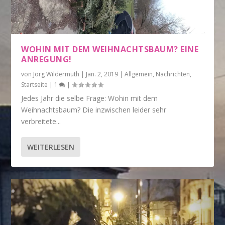
WOHIN MIT DEM WEIHNACHTSBAUM? EINE
ANREGUNG!
von
Jörg Wildermuth
|
Jan. 2, 2019
|
Allgemein
,
Nachrichten
,
Startseite
|
1
|
Jedes Jahr die selbe Frage: Wohin mit dem
Weihnachtsbaum? Die inzwischen leider sehr
verbreitete...
WEITERLESEN