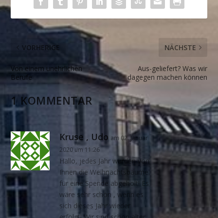
VORHERIGE
NÄCHSTE
Von einem
unehrlichen
Aus-geliefert? Was wir
Berufe
dagegen machen können
1 KOMMENTAR
Kruse , Udo
am 02. Januar
2020 um 11:26
Hallo, jedes Jahr wurden von
Ihnen die Weihnachtsbäume
für eine Spende abgeholt! Es
wäre sehr schön , wenn es
sich dieses Jahr wieder
erfolgt! Wir sind schon älter