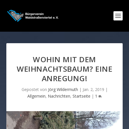
WOHIN MIT DEM
WEIHNACHTSBAUM? EINE
ANREGUNG!
Gepostet von
Jörg Wildermuth
|
Jan. 2, 2019
|
Allgemein
,
Nachrichten
,
Startseite
|
1