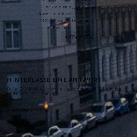
und es wäre eine große Hilfe !
Kruse Trufanowstraße 31 /
04105 Leipzig. Bitte geben
Sie uns Bescheid
ANTWORTEN
HINTERLASSE EINE ANTWORT
Deine E-Mail-Adresse wird nicht veröffentlicht.
Erforderliche
Felder sind mit
*
markiert