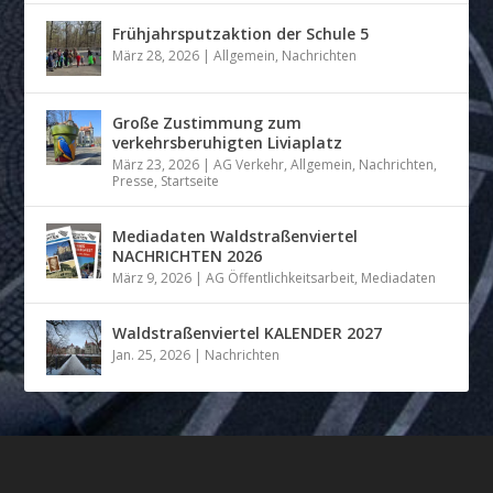
Frühjahrsputzaktion der Schule 5
März 28, 2026
|
Allgemein
,
Nachrichten
Große Zustimmung zum
verkehrsberuhigten Liviaplatz
März 23, 2026
|
AG Verkehr
,
Allgemein
,
Nachrichten
,
Presse
,
Startseite
Mediadaten Waldstraßenviertel
NACHRICHTEN 2026
März 9, 2026
|
AG Öffentlichkeitsarbeit
,
Mediadaten
Waldstraßenviertel KALENDER 2027
Jan. 25, 2026
|
Nachrichten