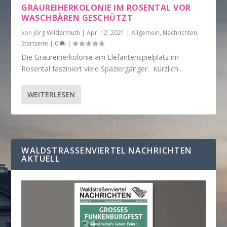
GRAUREIHERKOLONIE IM ROSENTAL VOR
WASCHBÄREN GESCHÜTZT
von
Jörg Wildermuth
|
Apr. 12, 2021
|
Allgemein
,
Nachrichten
,
Startseite
|
0
|
Die Graureiherkolonie am Elefantenspielplatz im
Rosental fasziniert viele Spaziergänger. Kürzlich...
WEITERLESEN
WALDSTRASSENVIERTEL NACHRICHTEN A
KTUELL