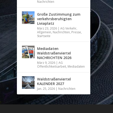
Nachrichten
Große Zustimmung zum
verkehrsberuhigten
Liviaplatz
März 23, 2026
|
AG Verkehr
,
Allgemein
,
Nachrichten
,
Presse
,
Startseite
Mediadaten
Waldstraßenviertel
NACHRICHTEN 2026
März 9, 2026
|
AG
Öffentlichkeitsarbeit
,
Mediadaten
Waldstraßenviertel
KALENDER 2027
Jan. 25, 2026
|
Nachrichten