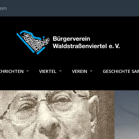
heim
LAGWORT:
VOLKER BRAUN
CHRICHTEN
VIERTEL
VEREIN
GESCHICHTE S