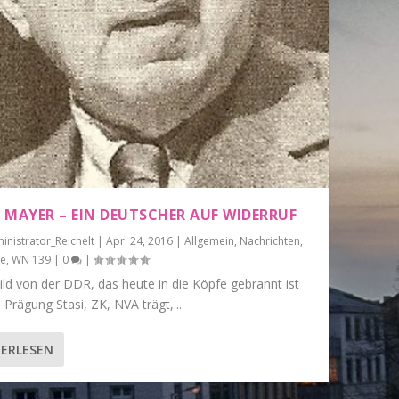
 MAYER – EIN DEUTSCHER AUF WIDERRUF
inistrator_Reichelt
|
Apr. 24, 2016
|
Allgemein
,
Nachrichten
,
te
,
WN 139
|
0
|
ld von der DDR, das heute in die Köpfe gebrannt ist
 Prägung Stasi, ZK, NVA trägt,...
ERLESEN