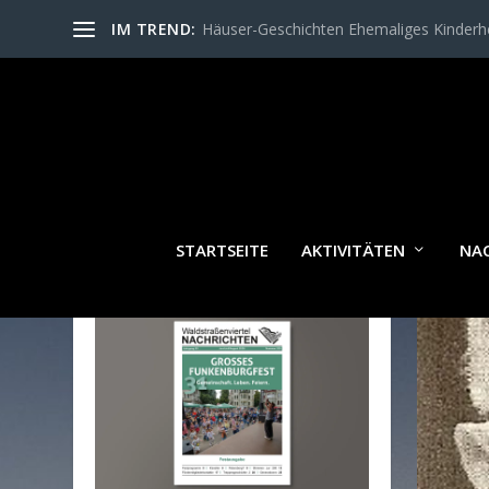
IM TREND:
Häuser-Geschichten Ehemaliges Kinder
SCH
STARTSEITE
AKTIVITÄTEN
NA
WALDSTRASSENVIERTEL N
ACHRICHTEN AKTUELL