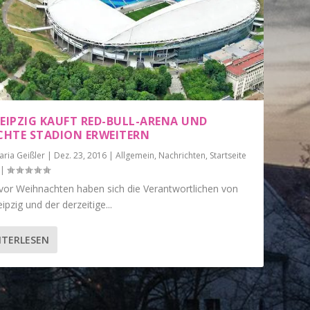
LEIPZIG KAUFT RED-BULL-ARENA UND
HTE STADION ERWEITERN
aria Geißler
|
Dez. 23, 2016
|
Allgemein
,
Nachrichten
,
Startseite
|
vor Weihnachten haben sich die Verantwortlichen von
ipzig und der derzeitige...
ITERLESEN