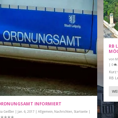
RB 
MÖC
von
M
|
0
Kurz 
RB Le
WE
ORDNUNGSAMT INFORMIERT
ia Geißler
|
Jan. 6, 2017
|
Allgemein
,
Nachrichten
,
Startseite
|