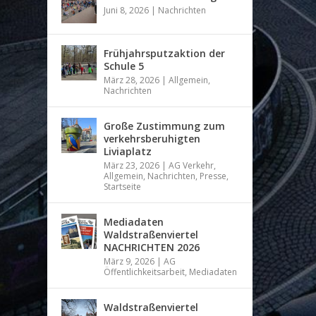
Juni 8, 2026
|
Nachrichten
Frühjahrsputzaktion der
Schule 5
März 28, 2026
|
Allgemein
,
Nachrichten
Große Zustimmung zum
verkehrsberuhigten
Liviaplatz
März 23, 2026
|
AG Verkehr
,
Allgemein
,
Nachrichten
,
Presse
,
Startseite
Mediadaten
Waldstraßenviertel
NACHRICHTEN 2026
März 9, 2026
|
AG
Öffentlichkeitsarbeit
,
Mediadaten
Waldstraßenviertel