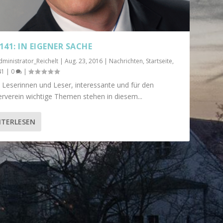
141: IN EIGENER SACHE
dministrator_Reichelt
|
Aug. 23, 2016
|
Nachrichten
,
Startseite
,
41
|
0
|
 Leserinnen und Leser, interessante und für den
rverein wichtige Themen stehen in diesem...
ITERLESEN