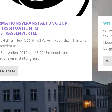
RMATIONSVERANSTALTUNG ZUR
WN 
EHRSSITUATION IM
von
A
STRASSENVIERTEL
WN 1
ia Geißler
|
Sep. 4, 2016
|
AG Verkehr
,
Nachrichten
,
Startseite
Liebe
Bürge
September 2016 um 18.00 Uhr findet eine
tionsveranstaltung zur...
WE
ERLESEN