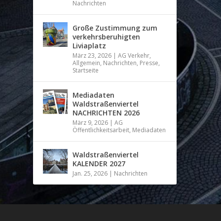
Nachrichten
Große Zustimmung zum
verkehrsberuhigten
Liviaplatz
März 23, 2026
|
AG Verkehr
,
Allgemein
,
Nachrichten
,
Presse
,
Startseite
Mediadaten
Waldstraßenviertel
NACHRICHTEN 2026
März 9, 2026
|
AG
Öffentlichkeitsarbeit
,
Mediadaten
Waldstraßenviertel
KALENDER 2027
Jan. 25, 2026
|
Nachrichten