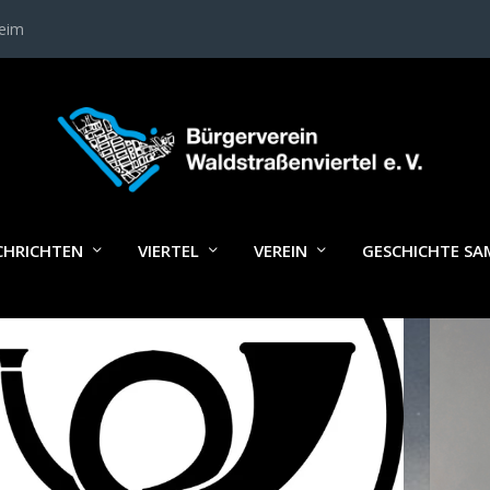
heim
LAGWORT:
VERKEHRSFRAGEN IM VI
CHRICHTEN
VIERTEL
VEREIN
GESCHICHTE S