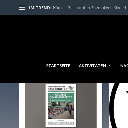
IM TREND:
Häuser-Geschichten Ehemaliges Kinder
SCH
STARTSEITE
AKTIVITÄTEN
NA
WALDSTRASSENVIERTEL N
ACHRICHTEN AKTUELL