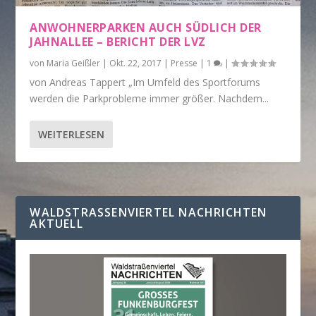
ANWOHNERPARKEN AUCH SÜDLICH DER
JAHNALLEE – BERICHT DER LVZ
von
Maria Geißler
|
Okt. 22, 2017
|
Presse
|
1
|
von Andreas Tappert „Im Umfeld des Sportforums
werden die Parkprobleme immer größer. Nachdem...
WEITERLESEN
WALDSTRASSENVIERTEL NACHRICHTEN A
KTUELL