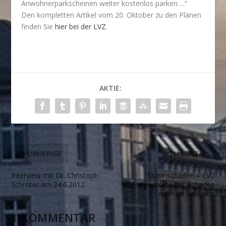
Anwohnerparkscheinen weiter kostenlos parken….“
Den kompletten Artikel vom 20. Oktober zu den Plänen
finden Sie
hier bei der LVZ
.
AKTIE:
VORHERIGE
NÄCHSTE
Interview mit Dr. Christoph
Sturmschäden – LVZ
Schröter am 24.6.2012
berichtet über Schäden
auch im Rosental
1 KOMMENTAR