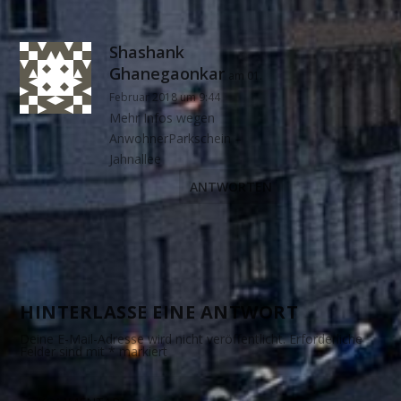
Shashank
Ghanegaonkar
am 01.
Februar 2018 um 9:44
Mehr Infos wegen
AnwohnerParkschein –
Jahnallee
ANTWORTEN
HINTERLASSE EINE ANTWORT
Deine E-Mail-Adresse wird nicht veröffentlicht.
Erforderliche
Felder sind mit
*
markiert