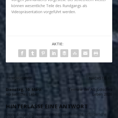
können wesentliche Teile des Rundgangs als
Videopräsentation vorgeführt werden.
AKTIE:
VORHERIGE
NÄCHSTE
Dienstag, 10. März:
Termine der AG Jüdisches
AG Jüdisches Leben
Leben 2026
HINTERLASSE EINE ANTWORT
Deine E-Mail-Adresse wird nicht veröffentlicht.
Erforderliche
Felder sind mit
*
markiert