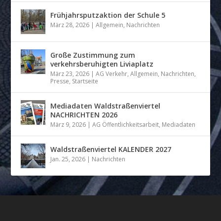
Frühjahrsputzaktion der Schule 5
März 28, 2026
|
Allgemein
,
Nachrichten
Große Zustimmung zum
verkehrsberuhigten Liviaplatz
März 23, 2026
|
AG Verkehr
,
Allgemein
,
Nachrichten
,
Presse
,
Startseite
Mediadaten Waldstraßenviertel
NACHRICHTEN 2026
März 9, 2026
|
AG Öffentlichkeitsarbeit
,
Mediadaten
Waldstraßenviertel KALENDER 2027
Jan. 25, 2026
|
Nachrichten