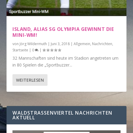
ISLAND, ALIAS SG OLYMPIA GEWINNT DIE
MINI-WM!
von
Jörg Wildermuth
|
Juni 3, 2018
|
Allgemein
,
Nachrichten
,
Startseite
|
0
|
32 Mannschaften sind heute im Stadion angetreten um
in 80 Spielen die „Sportbuzzer...
WEITERLESEN
WALDSTRASSENVIERTEL NACHRICHTEN A
KTUELL