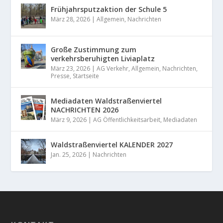
Frühjahrsputzaktion der Schule 5
März 28, 2026
|
Allgemein
,
Nachrichten
Große Zustimmung zum
verkehrsberuhigten Liviaplatz
März 23, 2026
|
AG Verkehr
,
Allgemein
,
Nachrichten
,
Presse
,
Startseite
Mediadaten Waldstraßenviertel
NACHRICHTEN 2026
März 9, 2026
|
AG Öffentlichkeitsarbeit
,
Mediadaten
Waldstraßenviertel KALENDER 2027
Jan. 25, 2026
|
Nachrichten