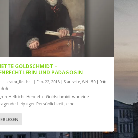
IETTE GOLDSCHMIDT –
ENRECHTLERIN UND PÄDAGOGIN
inistrator_Reichelt
|
Feb. 22, 2018
|
Startseite
,
WN 150
|
0
run Helfricht Henriette Goldschmidt war eine
agende Leipziger Persönlichkeit, eine...
ERLESEN