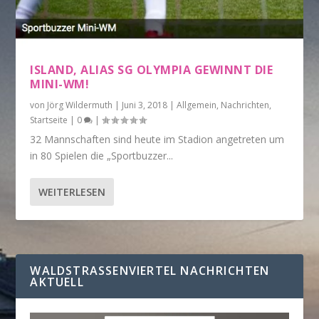
ISLAND, ALIAS SG OLYMPIA GEWINNT DIE
MINI-WM!
von
Jörg Wildermuth
|
Juni 3, 2018
|
Allgemein
,
Nachrichten
,
Startseite
|
0
|
32 Mannschaften sind heute im Stadion angetreten um
in 80 Spielen die „Sportbuzzer...
WEITERLESEN
WALDSTRASSENVIERTEL NACHRICHTEN A
KTUELL