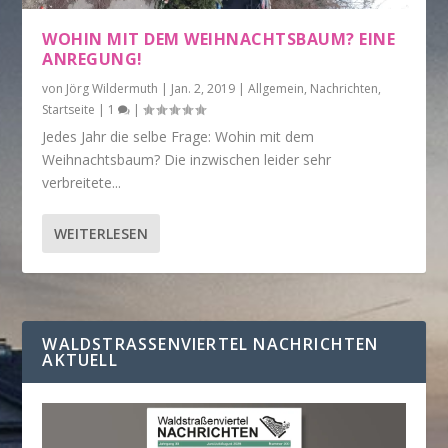
WOHIN MIT DEM WEIHNACHTSBAUM? EINE
ANREGUNG!
von
Jörg Wildermuth
|
Jan. 2, 2019
|
Allgemein
,
Nachrichten
,
Startseite
|
1
|
Jedes Jahr die selbe Frage: Wohin mit dem
Weihnachtsbaum? Die inzwischen leider sehr
verbreitete...
WEITERLESEN
WALDSTRASSENVIERTEL NACHRICHTEN A
KTUELL